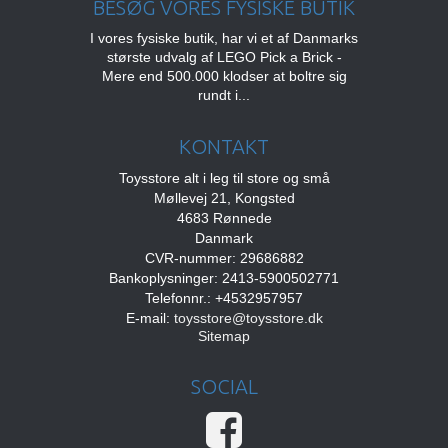
BESØG VORES FYSISKE BUTIK
I vores fysiske butik, har vi et af Danmarks
største udvalg af LEGO Pick a Brick -
Mere end 500.000 klodser at boltre sig
rundt i...
KONTAKT
Toysstore alt i leg til store og små
Møllevej 21, Kongsted
4683 Rønnede
Danmark
CVR-nummer: 29686882
Bankoplysninger: 2413-5900502771
Telefonnr.: +4532957957
E-mail
:
toysstore@toysstore.dk
Sitemap
SOCIAL