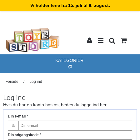
Vi holder ferie fra 15. juli til 6. august.
KATEGORIER
Forside
/
Log ind
Log ind
Hvis du har en konto hos os, bedes du logge ind her
Din e-mail
*
Din adgangskode
*