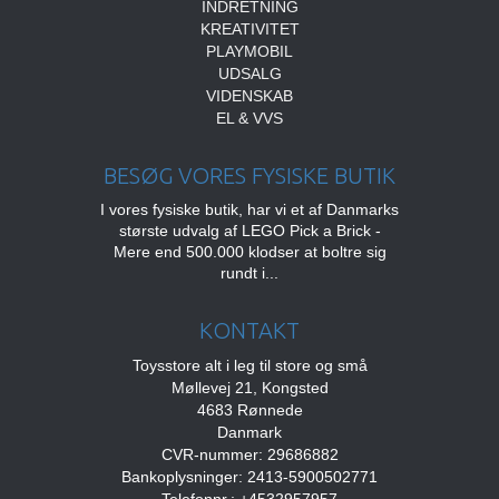
INDRETNING
KREATIVITET
PLAYMOBIL
UDSALG
VIDENSKAB
EL & VVS
BESØG VORES FYSISKE BUTIK
I vores fysiske butik, har vi et af Danmarks
største udvalg af LEGO Pick a Brick -
Mere end 500.000 klodser at boltre sig
rundt i...
KONTAKT
Toysstore alt i leg til store og små
Møllevej 21, Kongsted
4683 Rønnede
Danmark
CVR-nummer: 29686882
Bankoplysninger: 2413-5900502771