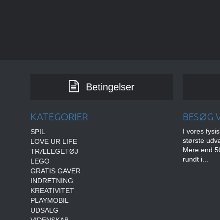
Betingelser
KATEGORIER
BESØG V
I vores fysi
SPIL
største udv
LOVE UR LIFE
Mere end 50
TRÆLEGETØJ
rundt i...
LEGO
GRATIS GAVER
INDRETNING
KREATIVITET
PLAYMOBIL
UDSALG
VIDENSKAB