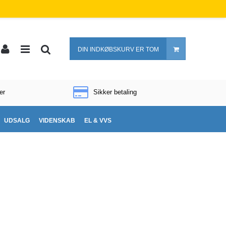
DIN INDKØBSKURV ER TOM
er
Sikker betaling
UDSALG
VIDENSKAB
EL & VVS