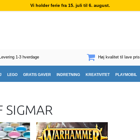
Vi holder ferie fra 15. juli til 6. august.
Levering 1-3 hverdage
Høj kvalitet til lave pris
J
LEGO
GRATIS GAVER
INDRETNING
KREATIVITET
PLAYMOBIL
F SIGMAR