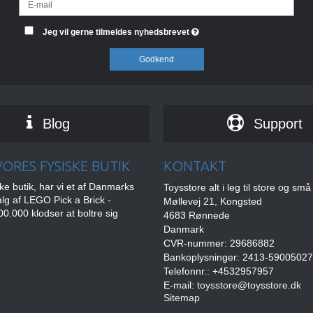
Jeg vil gerne tilmeldes nyhedsbrevet
Godkend
Blog
Support
ORES FYSISKE BUTIK
KONTAKT
ske butik, har vi et af Danmarks
Toysstore alt i leg til store og små
alg af LEGO Pick a Brick -
Møllevej 21, Kongsted
0.000 klodser at boltre sig
4683 Rønnede
Danmark
CVR-nummer: 29686882
Bankoplysninger: 2413-5900502
Telefonnr.: +4532957957
E-mail
:
toysstore@toysstore.dk
Sitemap