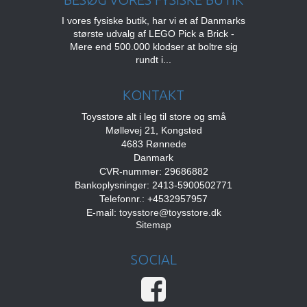
I vores fysiske butik, har vi et af Danmarks
største udvalg af LEGO Pick a Brick -
Mere end 500.000 klodser at boltre sig
rundt i...
KONTAKT
Toysstore alt i leg til store og små
Møllevej 21, Kongsted
4683 Rønnede
Danmark
CVR-nummer: 29686882
Bankoplysninger: 2413-5900502771
Telefonnr.: +4532957957
E-mail
:
toysstore@toysstore.dk
Sitemap
SOCIAL