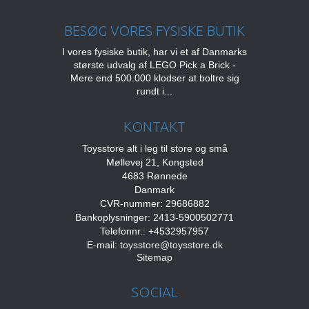
BESØG VORES FYSISKE BUTIK
I vores fysiske butik, har vi et af Danmarks
største udvalg af LEGO Pick a Brick -
Mere end 500.000 klodser at boltre sig
rundt i...
KONTAKT
Toysstore alt i leg til store og små
Møllevej 21, Kongsted
4683 Rønnede
Danmark
CVR-nummer: 29686882
Bankoplysninger: 2413-5900502771
Telefonnr.: +4532957957
E-mail
:
toysstore@toysstore.dk
Sitemap
SOCIAL