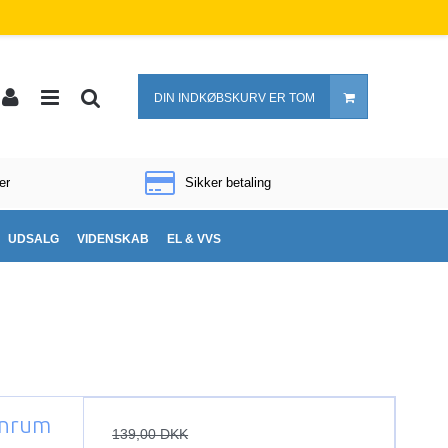
DIN INDKØBSKURV ER TOM
er
Sikker betaling
UDSALG
VIDENSKAB
EL & VVS
enrum
139,00 DKK