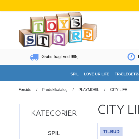
Gratis fragt ved 995,-
SPIL
LOVE UR LIFE
TRÆLEGETØ
Forside
/
Produktkatalog
/
PLAYMOBIL
/
CITY LIFE
CITY L
KATEGORIER
TILBUD
SPIL