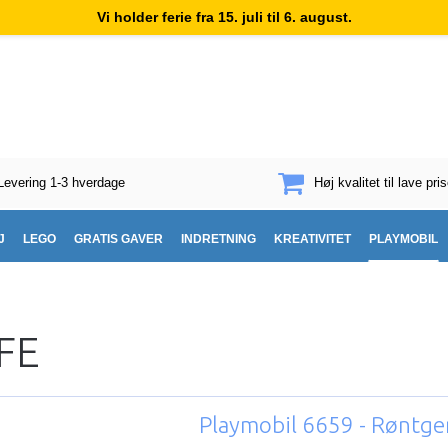
Vi holder ferie fra 15. juli til 6. august.
Levering 1-3 hverdage
Høj kvalitet til lave pris
J
LEGO
GRATIS GAVER
INDRETNING
KREATIVITET
PLAYMOBIL
IFE
Playmobil 6659 - Røntg