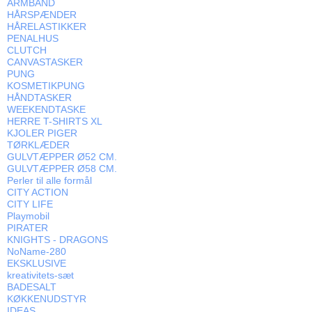
ARMBÅND
HÅRSPÆNDER
HÅRELASTIKKER
PENALHUS
CLUTCH
CANVASTASKER
PUNG
KOSMETIKPUNG
HÅNDTASKER
WEEKENDTASKE
HERRE T-SHIRTS XL
KJOLER PIGER
TØRKLÆDER
GULVTÆPPER Ø52 CM.
GULVTÆPPER Ø58 CM.
Perler til alle formål
CITY ACTION
CITY LIFE
Playmobil
PIRATER
KNIGHTS - DRAGONS
NoName-280
EKSKLUSIVE
kreativitets-sæt
BADESALT
KØKKENUDSTYR
IDEAS