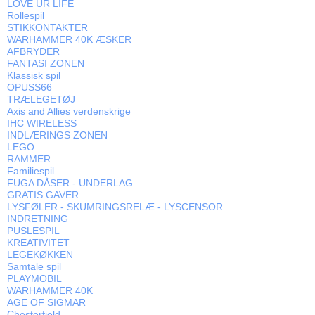
LOVE UR LIFE
Rollespil
STIKKONTAKTER
WARHAMMER 40K ÆSKER
AFBRYDER
FANTASI ZONEN
Klassisk spil
OPUSS66
TRÆLEGETØJ
Axis and Allies verdenskrige
IHC WIRELESS
INDLÆRINGS ZONEN
LEGO
RAMMER
Familiespil
FUGA DÅSER - UNDERLAG
GRATIS GAVER
LYSFØLER - SKUMRINGSRELÆ - LYSCENSOR
INDRETNING
PUSLESPIL
KREATIVITET
LEGEKØKKEN
Samtale spil
PLAYMOBIL
WARHAMMER 40K
AGE OF SIGMAR
Chesterfield