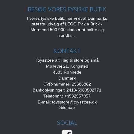
BESØG VORES FYSISKE BUTIK
I vores fysiske butik, har vi et af Danmarks
største udvalg af LEGO Pick a Brick -
Mere end 500.000 klodser at boltre sig
rundt i...
KONTAKT
Toysstore alt i leg til store og små
Møllevej 21, Kongsted
4683 Rønnede
Danmark
CVR-nummer: 29686882
Bankoplysninger: 2413-5900502771
Telefonnr.: +4532957957
E-mail
:
toysstore@toysstore.dk
Sitemap
SOCIAL