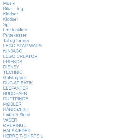
Musik
Biler - Tog
Klodser
Klodser
Spil
Lær klokken
Puttekasser
Tal og former
LEGO STAR WARS
NINJAGO
LEGO CREATOR
FRIENDS
DISNEY
TECHNIC
Gulvtæpper
DUG AF BATIK
ELEFANTER
BUDDHAER
DUFTPINDE
MØBLER
HÅNDSÆBE
Imiteret Skind
VASER
ØRERINGE
HALSKÆDER
HERRE T-SHIRTS L