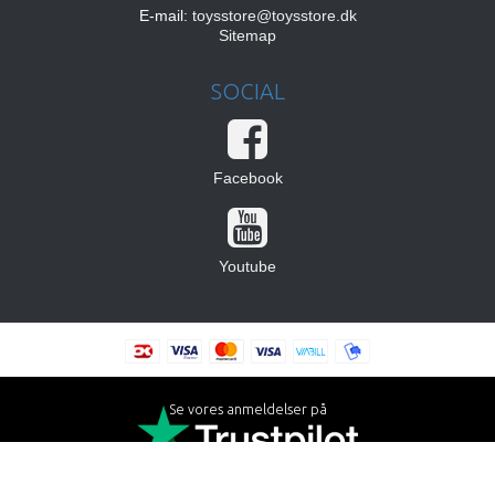
E-mail
:
toysstore@toysstore.dk
Sitemap
SOCIAL
Facebook
Youtube
Se vores anmeldelser på
Skabt med ♥ af DanDomain