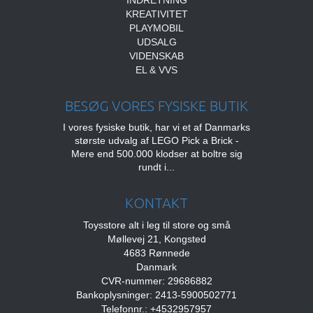
INDRETNING
KREATIVITET
PLAYMOBIL
UDSALG
VIDENSKAB
EL & VVS
BESØG VORES FYSISKE BUTIK
I vores fysiske butik, har vi et af Danmarks
største udvalg af LEGO Pick a Brick -
Mere end 500.000 klodser at boltre sig
rundt i...
KONTAKT
Toysstore alt i leg til store og små
Møllevej 21, Kongsted
4683 Rønnede
Danmark
CVR-nummer: 29686882
Bankoplysninger: 2413-5900502771
Telefonnr.: +4532957957