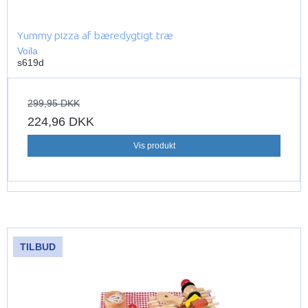
Yummy pizza af bæredygtigt træ
Voila
s619d
299,95 DKK
224,96 DKK
Vis produkt
TILBUD