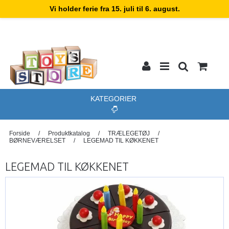
Vi holder ferie fra 15. juli til 6. august.
KATEGORIER
Forside
/
Produktkatalog
/
TRÆLEGETØJ
/
BØRNEVÆRELSET
/
LEGEMAD TIL KØKKENET
LEGEMAD TIL KØKKENET