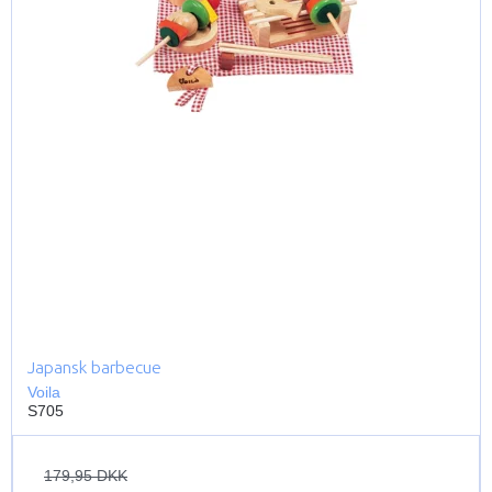
Japansk barbecue
Voila
S705
179,95 DKK