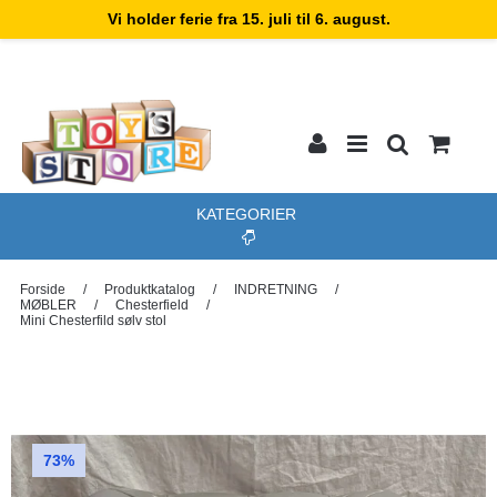
Vi holder ferie fra 15. juli til 6. august.
KATEGORIER
Forside
/
Produktkatalog
/
INDRETNING
/
MØBLER
/
Chesterfield
/
Mini Chesterfild sølv stol
73%