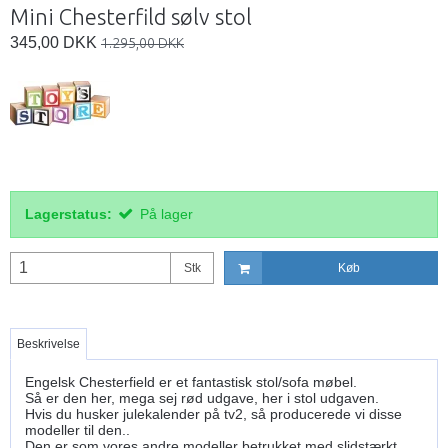
Mini Chesterfild sølv stol
345,00 DKK
1.295,00 DKK
Lagerstatus:
På lager
Stk
Køb
Beskrivelse
Engelsk Chesterfield er et fantastisk stol/sofa møbel.
Så er den her, mega sej rød udgave, her i stol udgaven.
Hvis du husker julekalender på tv2, så producerede vi disse
modeller til den..
Den er som vores andre modeller betrukket med slidstærkt