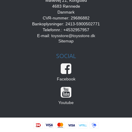
Møllevej 21, Kongsted
4683 Rønnede
Danmark
CVR-nummer: 29686882
Bankoplysninger: 2413-5900502771
Telefonnr.: +4532957957
E-mail
:
toysstore@toysstore.dk
Sitemap
SOCIAL
Facebook
Youtube