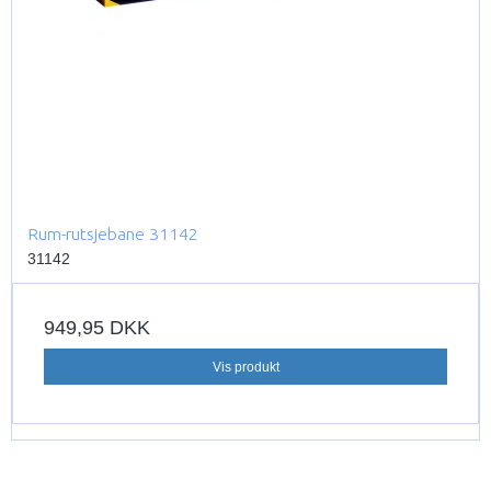
Rum-rutsjebane 31142
31142
949,95 DKK
Vis produkt