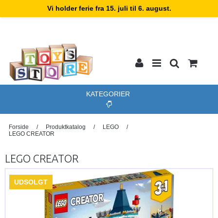
Vi holder ferie fra 15. juli til 6. august.
KATEGORIER
Forside
/
Produktkatalog
/
LEGO
/
LEGO CREATOR
LEGO CREATOR
UDSOLGT