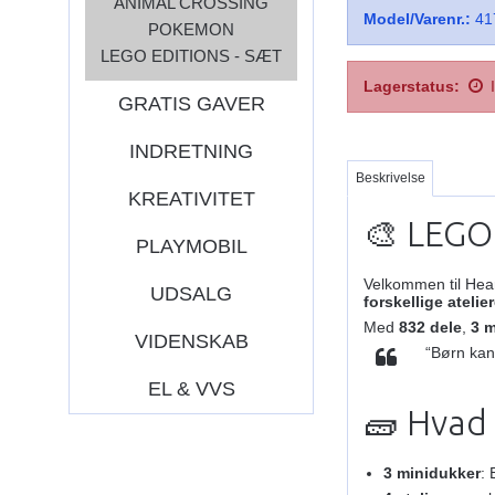
ANIMAL CROSSING
Model/Varenr.:
41
POKEMON
LEGO EDITIONS - SÆT
Lagerstatus:
GRATIS GAVER
INDRETNING
Beskrivelse
KREATIVITET
🎨 LEGO 
PLAYMOBIL
Velkommen til Hear
UDSALG
forskellige atelie
Med
832 dele
,
3 
VIDENSKAB
“Børn kan
EL & VVS
🧱 Hvad
3 minidukker
: