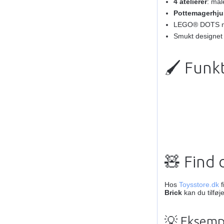
4 atelierer
: mal
Pottemagerhju
LEGO® DOTS mos
Smukt designe
🖌️ Funk
🧸 Find
Hos
Toysstore.dk
f
Brick
kan du tilføj
💡 Eksempl