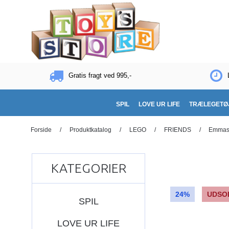
Gratis fragt ved 995,-
SPIL
LOVE UR LIFE
TRÆLEGETØ
Forside
/
Produktkatalog
/
LEGO
/
FRIENDS
/
Emmas 
KATEGORIER
24%
UDSO
SPIL
LOVE UR LIFE