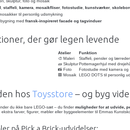
eri, skulptur, foto og mosaik
l
,
staffeli
,
kamera
,
mosaikfliser
,
fotostudie
,
kunstværker
,
skolebor
aikker til personlig udsmykning
t bygning med
fransk-inspireret facade og tagvinduer
tioner, der gør legen levende
Atelier
Funktion
🎨 Maleri
Staffeli, pensler og lærrede
🧱 Skulptur
Pottemagerhjul med drejeh
📸 Foto
Fotostudie med kamera og
🟪 Mosaik
LEGO DOTS til personlig u
 den hos
Toysstore
– og byg vide
inder du ikke bare LEGO-sæt – du finder
muligheder for at udvide, 
e ekstra farver, figurer, møbler eller byggeelementer til Emmas Kunstsk
er på Pick a Brick-udvidelser: