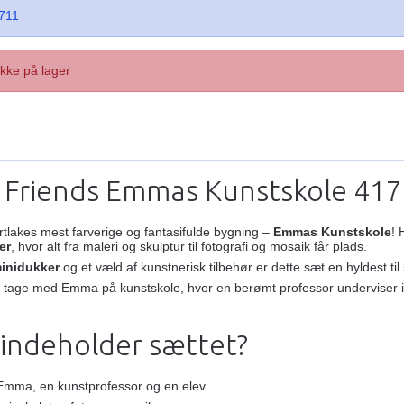
711
Ikke på lager
Friends Emmas Kunstskole 41711
tlakes mest farverige og fantasifulde bygning –
Emmas Kunstskole
! 
rer
, hvor alt fra maleri og skulptur til fotografi og mosaik får plads.
minidukker
og et væld af kunstnerisk tilbehør er dette sæt en hyldest til
 tage med Emma på kunstskole, hvor en berømt professor underviser i 
 indeholder sættet?
 Emma, en kunstprofessor og en elev