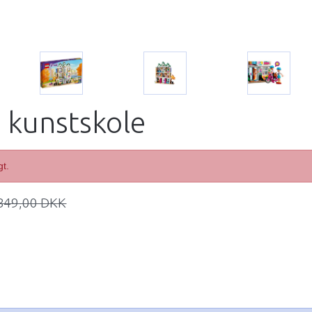
kunstskole
gt.
849,00 DKK