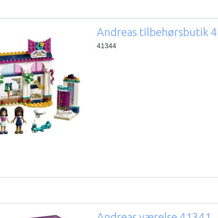
Andreas tilbehørsbutik 
41344
Andreas værelse 41341