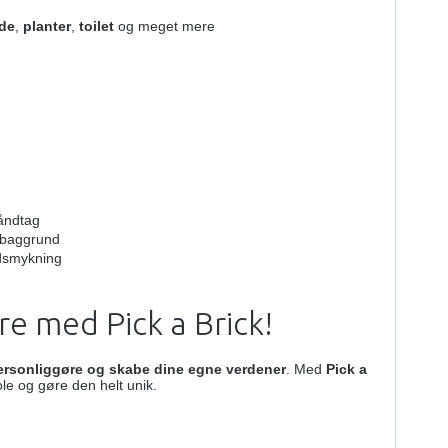
de
,
planter
,
toilet
og meget mere
r
åndtag
 baggrund
dsmykning
re med Pick a Brick!
personliggøre og skabe dine egne verdener
. Med
Pick a
ole og gøre den helt unik.