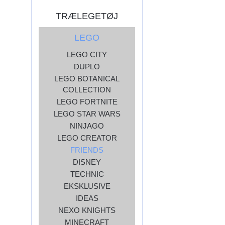
TRÆLEGETØJ
LEGO
LEGO CITY
DUPLO
LEGO BOTANICAL
COLLECTION
LEGO FORTNITE
LEGO STAR WARS
NINJAGO
LEGO CREATOR
FRIENDS
DISNEY
TECHNIC
EKSKLUSIVE
IDEAS
NEXO KNIGHTS
MINECRAFT