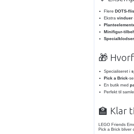
Flere
DOTS-flis
Ekstra
vinduer
Planteelement
Minifigur-tilbe
Specialklodser
🎁 Hvor
Specialiseret i
s
Pick a Brick
-se
En butik med
p
Perfekt til sam
🏫 Klar 
LEGO Friends Emm
Pick a Brick blive