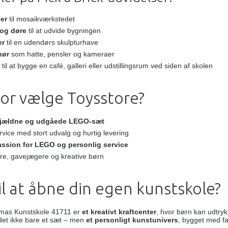
er
til mosaikværkstedet
 og døre
til at udvide bygningen
er
til en udendørs skulpturhave
hør
som hatte, pensler og kameraer
til at bygge en café, galleri eller udstillingsrum ved siden af skolen
for vælge Toysstore?
jældne og udgåede LEGO-sæt
rvice med stort udvalg og hurtig levering
assion for LEGO og personlig service
lere, gavejægere og kreative børn
til at åbne din egen kunstskole?
as Kunstskole 41711 er
et kreativt kraftcenter
, hvor børn kan udtry
r det ikke bare et sæt – men
et personligt kunstunivers
, bygget med fa