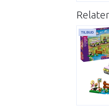
Relate
TILBUD