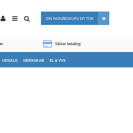
DIN INDKØBSKURV ER TOM
er
Sikker betaling
UDSALG
VIDENSKAB
EL & VVS