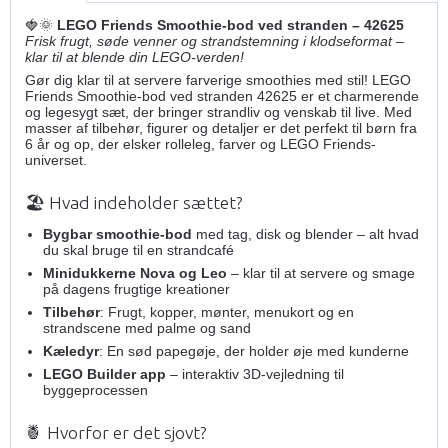
🍓🌞
LEGO Friends Smoothie-bod ved stranden – 42625
Frisk frugt, søde venner og strandstemning i klodseformat –
klar til at blende din LEGO-verden!
Gør dig klar til at servere farverige smoothies med stil! LEGO
Friends Smoothie-bod ved stranden 42625 er et charmerende
og legesygt sæt, der bringer strandliv og venskab til live. Med
masser af tilbehør, figurer og detaljer er det perfekt til børn fra
6 år og op, der elsker rolleleg, farver og LEGO Friends-
universet.
🏖️ Hvad indeholder sættet?
Bygbar smoothie-bod
med tag, disk og blender – alt hvad
du skal bruge til en strandcafé
Minidukkerne Nova og Leo
– klar til at servere og smage
på dagens frugtige kreationer
Tilbehør
: Frugt, kopper, mønter, menukort og en
strandscene med palme og sand
Kæledyr
: En sød papegøje, der holder øje med kunderne
LEGO Builder app
– interaktiv 3D-vejledning til
byggeprocessen
🍍 Hvorfor er det sjovt?