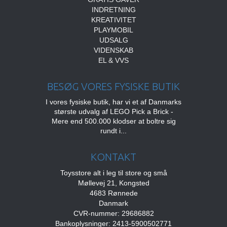
INDRETNING
KREATIVITET
PLAYMOBIL
UDSALG
VIDENSKAB
EL & VVS
BESØG VORES FYSISKE BUTIK
I vores fysiske butik, har vi et af Danmarks
største udvalg af LEGO Pick a Brick -
Mere end 500.000 klodser at boltre sig
rundt i...
KONTAKT
Toysstore alt i leg til store og små
Møllevej 21, Kongsted
4683 Rønnede
Danmark
CVR-nummer: 29686882
Bankoplysninger: 2413-5900502771