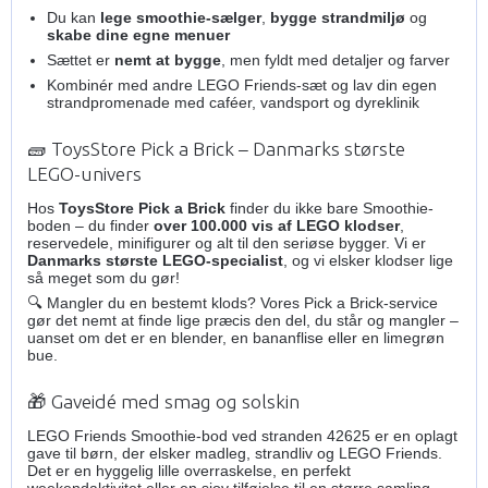
Du kan
lege smoothie-sælger
,
bygge strandmiljø
og
skabe dine egne menuer
Sættet er
nemt at bygge
, men fyldt med detaljer og farver
Kombinér med andre LEGO Friends-sæt og lav din egen
strandpromenade med caféer, vandsport og dyreklinik
🧱 ToysStore Pick a Brick – Danmarks største
LEGO-univers
Hos
ToysStore Pick a Brick
finder du ikke bare Smoothie-
boden – du finder
over 100.000 vis af LEGO klodser
,
reservedele, minifigurer og alt til den seriøse bygger. Vi er
Danmarks største LEGO-specialist
, og vi elsker klodser lige
så meget som du gør!
🔍 Mangler du en bestemt klods? Vores Pick a Brick-service
gør det nemt at finde lige præcis den del, du står og mangler –
uanset om det er en blender, en bananflise eller en limegrøn
bue.
🎁 Gaveidé med smag og solskin
LEGO Friends Smoothie-bod ved stranden 42625 er en oplagt
gave til børn, der elsker madleg, strandliv og LEGO Friends.
Det er en hyggelig lille overraskelse, en perfekt
weekendaktivitet eller en sjov tilføjelse til en større samling.