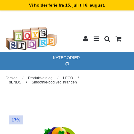
Vi holder ferie fra 15. juli til 6. august.
KATEGORIER
Forside
/
Produktkatalog
/
LEGO
/
FRIENDS
/
Smoothie-bod ved stranden
17%