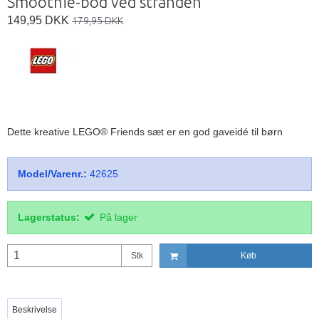
Smoothie-bod ved stranden
149,95 DKK
179,95 DKK
Dette kreative LEGO® Friends sæt er en god gaveidé til børn
Model/Varenr.:
42625
Lagerstatus:
På lager
Stk
Køb
Beskrivelse