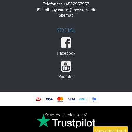
Telefonnr.: +4532957957
E-mail
:
toysstore@toysstore.dk
Sitemap
SOCIAL
Facebook
Youtube
Se vores anmeldelser på
Vanvigtige tilbud