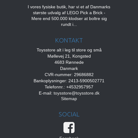
I vores fysiske butik, har vi et af Danmarks
største udvalg af LEGO Pick a Brick -
Mere end 500.000 klodser at boltre sig
rundt i...
KONTAKT
Toysstore alt i leg til store og små
Møllevej 21, Kongsted
4683 Rønnede
Danmark
CVR-nummer: 29686882
Bankoplysninger: 2413-5900502771
Telefonnr.: +4532957957
E-mail
:
toysstore@toysstore.dk
Sitemap
SOCIAL