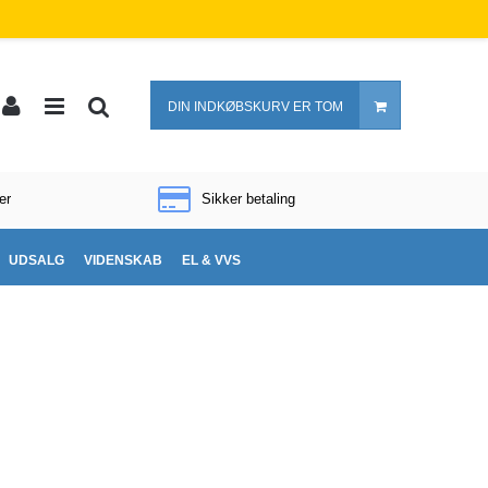
DIN INDKØBSKURV ER TOM
er
Sikker betaling
UDSALG
VIDENSKAB
EL & VVS