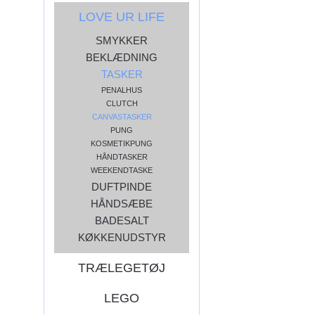
LOVE UR LIFE
SMYKKER
BEKLÆDNING
TASKER
PENALHUS
CLUTCH
CANVASTASKER
PUNG
KOSMETIKPUNG
HÅNDTASKER
WEEKENDTASKE
DUFTPINDE
HÅNDSÆBE
BADESALT
KØKKENUDSTYR
TRÆLEGETØJ
LEGO