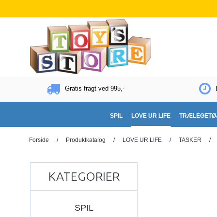
Gratis fragt ved 995,-
SPIL
LOVE UR LIFE
TRÆLEGETØ
Forside
/
Produktkatalog
/
LOVE UR LIFE
/
TASKER
/
KATEGORIER
SPIL