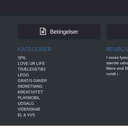
Betingelser
KATEGORIER
BESØG V
I vores fysi
SPIL
største udv
LOVE UR LIFE
Mere end 50
TRÆLEGETØJ
rundt i...
LEGO
GRATIS GAVER
INDRETNING
KREATIVITET
PLAYMOBIL
UDSALG
VIDENSKAB
EL & VVS