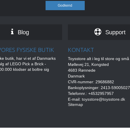
Godkend
Blog
Support
ORES FYSISKE BUTIK
KONTAKT
ske butik, har vi et af Danmarks
Toysstore alt i leg til store og små
alg af LEGO Pick a Brick -
Møllevej 21, Kongsted
0.000 klodser at boltre sig
4683 Rønnede
Danmark
CVR-nummer: 29686882
Bankoplysninger: 2413-5900502
Telefonnr.: +4532957957
E-mail
:
toysstore@toysstore.dk
Sitemap