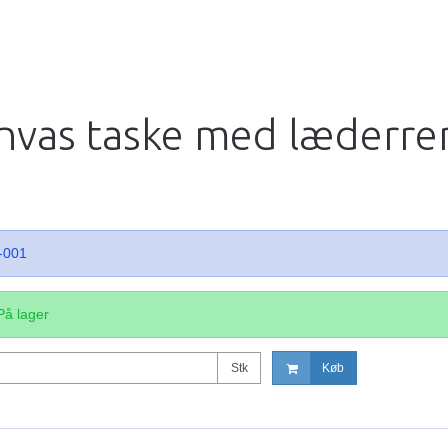
anvas taske med læderr
-001
På lager
Stk
Køb