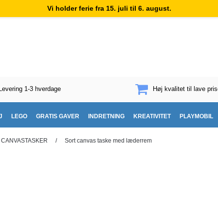
Vi holder ferie fra 15. juli til 6. august.
Levering 1-3 hverdage
Høj kvalitet til lave pris
J
LEGO
GRATIS GAVER
INDRETNING
KREATIVITET
PLAYMOBIL
CANVASTASKER
/
Sort canvas taske med læderrem