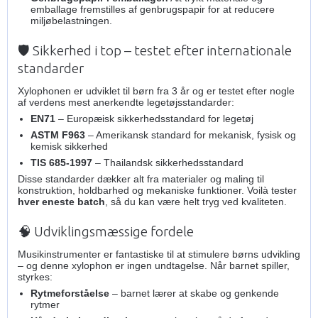
emballage fremstilles af genbrugspapir for at reducere
miljøbelastningen.
🛡️ Sikkerhed i top – testet efter internationale
standarder
Xylophonen er udviklet til børn fra 3 år og er testet efter nogle
af verdens mest anerkendte legetøjsstandarder:
EN71
– Europæisk sikkerhedsstandard for legetøj
ASTM F963
– Amerikansk standard for mekanisk, fysisk og
kemisk sikkerhed
TIS 685‑1997
– Thailandsk sikkerhedsstandard
Disse standarder dækker alt fra materialer og maling til
konstruktion, holdbarhed og mekaniske funktioner. Voilà tester
hver eneste batch
, så du kan være helt tryg ved kvaliteten.
🧠 Udviklingsmæssige fordele
Musikinstrumenter er fantastiske til at stimulere børns udvikling
– og denne xylophon er ingen undtagelse. Når barnet spiller,
styrkes:
Rytmeforståelse
– barnet lærer at skabe og genkende
rytmer