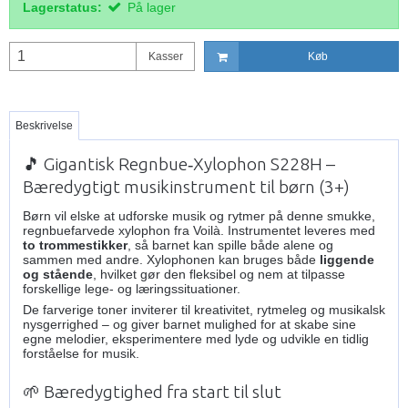
Lagerstatus:
På lager
Kasser
Køb
Beskrivelse
🎵 Gigantisk Regnbue‑Xylophon S228H –
Bæredygtigt musikinstrument til børn (3+)
Børn vil elske at udforske musik og rytmer på denne smukke,
regnbuefarvede xylophon fra Voilà. Instrumentet leveres med
to trommestikker
, så barnet kan spille både alene og
sammen med andre. Xylophonen kan bruges både
liggende
og stående
, hvilket gør den fleksibel og nem at tilpasse
forskellige lege- og læringssituationer.
De farverige toner inviterer til kreativitet, rytmeleg og musikalsk
nysgerrighed – og giver barnet mulighed for at skabe sine
egne melodier, eksperimentere med lyde og udvikle en tidlig
forståelse for musik.
🌱 Bæredygtighed fra start til slut