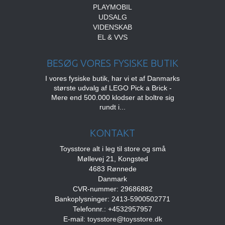
PLAYMOBIL
UDSALG
VIDENSKAB
EL & VVS
BESØG VORES FYSISKE BUTIK
I vores fysiske butik, har vi et af Danmarks
største udvalg af LEGO Pick a Brick -
Mere end 500.000 klodser at boltre sig
rundt i...
KONTAKT
Toysstore alt i leg til store og små
Møllevej 21, Kongsted
4683 Rønnede
Danmark
CVR-nummer: 29686882
Bankoplysninger: 2413-5900502771
Telefonnr.: +4532957957
E-mail
:
toysstore@toysstore.dk