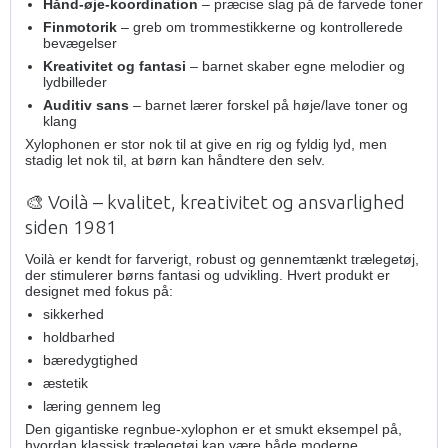
Hånd‑øje‑koordination
– præcise slag på de farvede toner
Finmotorik
– greb om trommestikkerne og kontrollerede
bevægelser
Kreativitet og fantasi
– barnet skaber egne melodier og
lydbilleder
Auditiv sans
– barnet lærer forskel på høje/lave toner og
klang
Xylophonen er stor nok til at give en rig og fyldig lyd, men
stadig let nok til, at børn kan håndtere den selv.
🎨 Voilà – kvalitet, kreativitet og ansvarlighed
siden 1981
Voilà er kendt for farverigt, robust og gennemtænkt trælegetøj,
der stimulerer børns fantasi og udvikling. Hvert produkt er
designet med fokus på:
sikkerhed
holdbarhed
bæredygtighed
æstetik
læring gennem leg
Den gigantiske regnbue‑xylophon er et smukt eksempel på,
hvordan klassisk trælegetøj kan være både moderne,