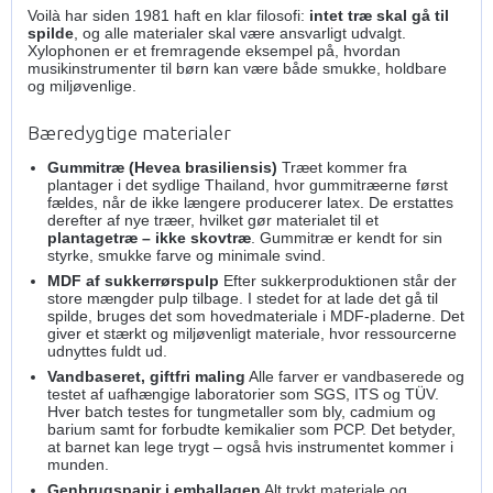
Voilà har siden 1981 haft en klar filosofi:
intet træ skal gå til
spilde
, og alle materialer skal være ansvarligt udvalgt.
Xylophonen er et fremragende eksempel på, hvordan
musikinstrumenter til børn kan være både smukke, holdbare
og miljøvenlige.
Bæredygtige materialer
Gummitræ (Hevea brasiliensis)
Træet kommer fra
plantager i det sydlige Thailand, hvor gummitræerne først
fældes, når de ikke længere producerer latex. De erstattes
derefter af nye træer, hvilket gør materialet til et
plantagetræ – ikke skovtræ
. Gummitræ er kendt for sin
styrke, smukke farve og minimale svind.
MDF af sukkerrørspulp
Efter sukkerproduktionen står der
store mængder pulp tilbage. I stedet for at lade det gå til
spilde, bruges det som hovedmateriale i MDF‑pladerne. Det
giver et stærkt og miljøvenligt materiale, hvor ressourcerne
udnyttes fuldt ud.
Vandbaseret, giftfri maling
Alle farver er vandbaserede og
testet af uafhængige laboratorier som SGS, ITS og TÜV.
Hver batch testes for tungmetaller som bly, cadmium og
barium samt for forbudte kemikalier som PCP. Det betyder,
at barnet kan lege trygt – også hvis instrumentet kommer i
munden.
Genbrugspapir i emballagen
Alt trykt materiale og