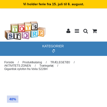
Vi holder ferie fra 15. juli til 6. august.
KATEGORIER
Forside
/
Produktkatalog
/
TRÆLEGETØJ
/
AKTIVITETS ZONEN
/
Trælegetøj
/
Gigantisk xylofon fra Voila S228H
40%