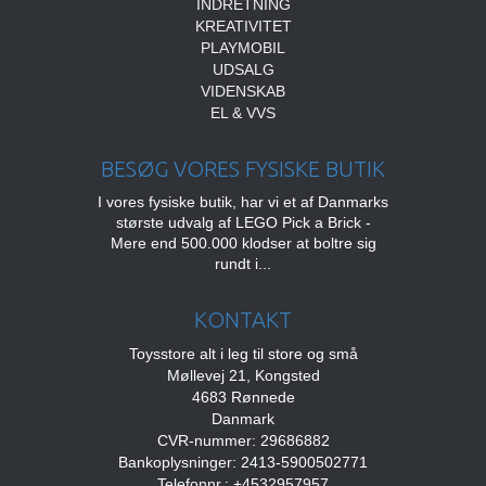
INDRETNING
KREATIVITET
PLAYMOBIL
UDSALG
VIDENSKAB
EL & VVS
BESØG VORES FYSISKE BUTIK
I vores fysiske butik, har vi et af Danmarks
største udvalg af LEGO Pick a Brick -
Mere end 500.000 klodser at boltre sig
rundt i...
KONTAKT
Toysstore alt i leg til store og små
Møllevej 21, Kongsted
4683 Rønnede
Danmark
CVR-nummer: 29686882
Bankoplysninger: 2413-5900502771
Telefonnr.: +4532957957