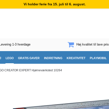
Vi holder ferie fra 15. juli til 6. august.
Levering 1-3 hverdage
Høj kvalitet til lave pris
J
LEGO
GRATIS GAVER
INDRETNING
KREATIVITET
PLAYMOBIL
GO CREATOR EXPERT Hjørneværksted 10264