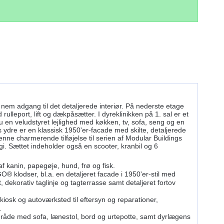
nem adgang til det detaljerede interiør. På nederste etage
lleport, lift og dækpåsætter. I dyreklinikken på 1. sal er et
en veludstyret lejlighed med køkken, tv, sofa, seng og en
s ydre er en klassisk 1950'er-facade med skilte, detaljerede
enne charmerende tilføjelse til serien af Modular Buildings
i. Sættet indeholder også en scooter, kranbil og 6
f kanin, papegøje, hund, frø og fisk.
 klodser, bl.a. en detaljeret facade i 1950'er-stil med
, dekorativ taglinje og tagterrasse samt detaljeret fortov
osk og autoværksted til eftersyn og reparationer,
.
råde med sofa, lænestol, bord og urtepotte, samt dyrlægens