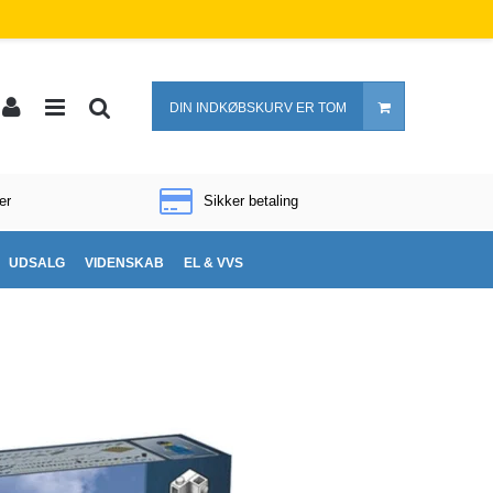
DIN INDKØBSKURV ER TOM
er
Sikker betaling
UDSALG
VIDENSKAB
EL & VVS