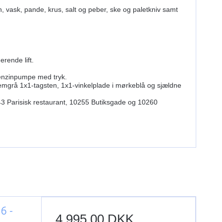
, vask, pande, krus, salt og peber, ske og paletkniv samt
rende lift.
 benzinpumpe med tryk.
llemgrå 1x1-tagsten, 1x1-vinkelplade i mørkeblå og sjældne
 Parisisk restaurant, 10255 Butiksgade og 10260
6 -
4.995,00 DKK