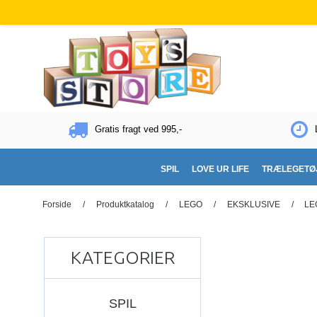
Gratis fragt ved 995,-
SPIL
LOVE UR LIFE
TRÆLEGETØ
Forside
/
Produktkatalog
/
LEGO
/
EKSKLUSIVE
/
LE
KATEGORIER
SPIL