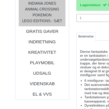
INDIANA JONES
Lagerstatus:
ANIMAL CROSSING
POKEMON
LEGO EDITIONS - SÆT
GRATIS GAVER
Beskrivelse
INDRETNING
Denne fantastiske 
KREATIVITET
er en tankstation 
undersøgelsesbord,
PLAYMOBIL
trappe, der fører 
vinduer og et deko
er designet til at
UDSALG
minifigurer samt fi
6 minifigurer: t
VIDENSKAB
Det avancerede 
tankstationsskil
med træ og deta
EL & VVS
Tankstationen p
kasseapparat, v
Dyreklinikken p