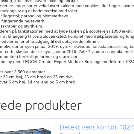
skop, krus, avis, kuvert, saks og sprøjte.
øverste etage har et veludstyret køkken med cookies, der bager i ovnen
meldags tv og et badeværelse med toilet.
r liggestol, parasol og blomsterhave.
 fungerende hejseværk.
sskraber og styrthjelm.
eren på tankstationen med at fylde tanken på scooteren i 1950'er-stil.
or at få adgang til Jos autoværksted, komplet med dækpåsætter og funge
dulerne for at få adgang til det detaljerede interiør.
otiv, der er nye i januar 2019: dyreklinikvindue, tankstationsskilt og
r: sorte skøjter, der er nye i januar 2019, 2x6x2-vindue i sandblå, me
menter i forskellige former og størrelser.
 hel by med LEGO® Creator Expert Modular Buildings modellerne 10243
er over 2.560 elementer.
r 32 cm høj, 26 cm bred og 25 cm dyb.
ver 6 cm høj, 14 cm lang og 5 cm bred.
rede produkter
Detektivens kontor 1024