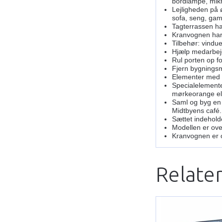
bordlampe, mikro
Lejligheden på 
sofa, seng, gam
Tagterrassen ha
Kranvognen har
Tilbehør: vindue
Hjælp medarbejd
Rul porten op f
Fjern bygningsmo
Elementer med m
Specialelemente
mørkeorange ele
Saml og byg en
Midtbyens café.
Sættet indehold
Modellen er ove
Kranvognen er o
Relate