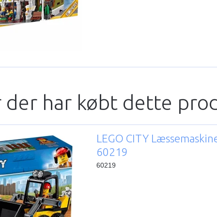
 der har købt dette pro
LEGO CITY Læssemaskin
60219
60219