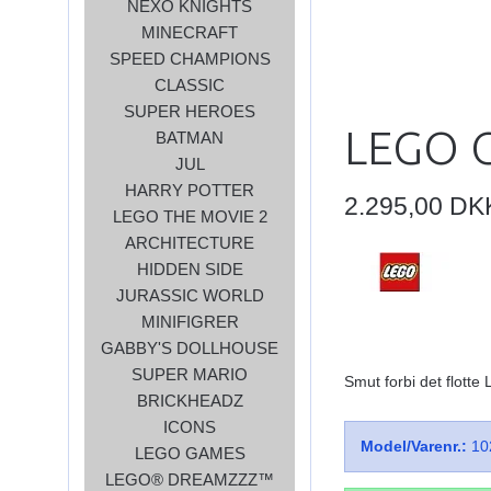
NEXO KNIGHTS
MINECRAFT
SPEED CHAMPIONS
CLASSIC
SUPER HEROES
LEGO 
BATMAN
JUL
HARRY POTTER
2.295,00 DK
LEGO THE MOVIE 2
ARCHITECTURE
HIDDEN SIDE
JURASSIC WORLD
MINIFIGRER
GABBY'S DOLLHOUSE
SUPER MARIO
Smut forbi det flott
BRICKHEADZ
ICONS
Model/Varenr.:
10
LEGO GAMES
LEGO® DREAMZZZ™