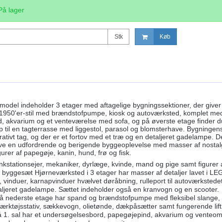
På lager
Stk
Køb
model indeholder 3 etager med aftagelige bygningssektioner, der giver 
i 1950'er-stil med brændstofpumpe, kiosk og autoværksted, komplet med ru
 akvarium og et venteværelse med sofa, og på øverste etage finder du 
op til en tagterrasse med liggestol, parasol og blomsterhave. Bygningen
rativt tag, og der er et fortov med et træ og en detaljeret gadelampe. D
 give en udfordrende og berigende byggeoplevelse med masser af nostalg
gurer af papegøje, kanin, hund, frø og fisk.
ankstationsejer, mekaniker, dyrlæge, kvinde, mand og pige samt figurer a
byggesæt Hjørneværksted i 3 etager har masser af detaljer lavet i LEGO®
t, vinduer, karnapvinduer hvælvet døråbning, rulleport til autoværkstedet
ljeret gadelampe. Sættet indeholder også en kranvogn og en scooter.
å nederste etage har spand og brændstofpumpe med fleksibel slange, ki
ærktøjsstativ, sækkevogn, olietønde, dækpåsætter samt fungerende lift
å 1. sal har et undersøgelsesbord, papegøjepind, akvarium og venteom