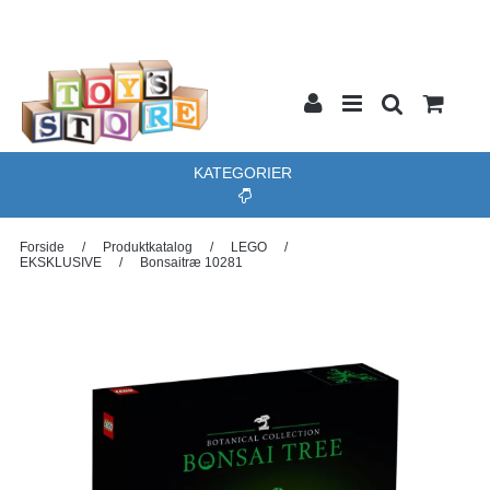
KATEGORIER
Forside
/
Produktkatalog
/
LEGO
/
EKSKLUSIVE
/
Bonsaitræ 10281