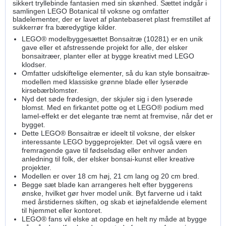
sikkert tryllebinde fantasien med sin skønhed. Sættet indgår i
samlingen LEGO Botanical til voksne og omfatter
bladelementer, der er lavet af plantebaseret plast fremstillet af
sukkerrør fra bæredygtige kilder.
LEGO® modelbyggesættet Bonsaitræ (10281) er en unik
gave eller et afstressende projekt for alle, der elsker
bonsaitræer, planter eller at bygge kreativt med LEGO
klodser.
Omfatter udskiftelige elementer, så du kan style bonsaitræ-
modellen med klassiske grønne blade eller lyserøde
kirsebærblomster.
Nyd det søde frødesign, der skjuler sig i den lyserøde
blomst. Med en firkantet potte og et LEGO® podium med
lamel-effekt er det elegante træ nemt at fremvise, når det er
bygget.
Dette LEGO® Bonsaitræ er ideelt til voksne, der elsker
interessante LEGO byggeprojekter. Det vil også være en
fremragende gave til fødselsdag eller enhver anden
anledning til folk, der elsker bonsai-kunst eller kreative
projekter.
Modellen er over 18 cm høj, 21 cm lang og 20 cm bred.
Begge sæt blade kan arrangeres helt efter byggerens
ønske, hvilket gør hver model unik. Byt farverne ud i takt
med årstidernes skiften, og skab et iøjnefaldende element
til hjemmet eller kontoret.
LEGO® fans vil elske at opdage en helt ny måde at bygge