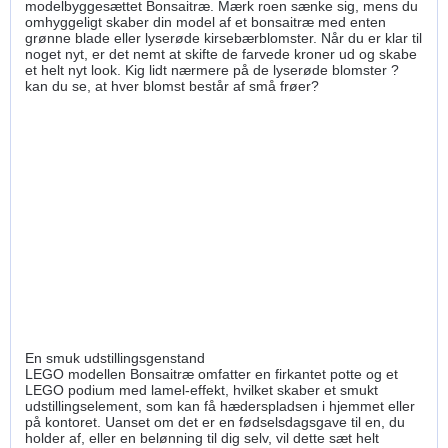
modelbyggesættet Bonsaitræ. Mærk roen sænke sig, mens du
omhyggeligt skaber din model af et bonsaitræ med enten
grønne blade eller lyserøde kirsebærblomster. Når du er klar til
noget nyt, er det nemt at skifte de farvede kroner ud og skabe
et helt nyt look. Kig lidt nærmere på de lyserøde blomster ?
kan du se, at hver blomst består af små frøer?
En smuk udstillingsgenstand
LEGO modellen Bonsaitræ omfatter en firkantet potte og et
LEGO podium med lamel-effekt, hvilket skaber et smukt
udstillingselement, som kan få hæderspladsen i hjemmet eller
på kontoret. Uanset om det er en fødselsdagsgave til en, du
holder af, eller en belønning til dig selv, vil dette sæt helt