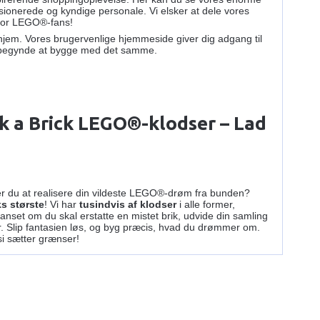
sionerede og kyndige personale. Vi elsker at dele vores
 for LEGO®-fans!
 hjem. Vores brugervenlige hjemmeside giver dig adgang til
 kan begynde at bygge med det samme.
k a Brick LEGO®-klodser – Lad
nsker du at realisere din vildeste LEGO®-drøm fra bunden?
s største
! Vi har
tusindvis af klodser
i alle former,
anset om du skal erstatte en mistet brik, udvide din samling
r. Slip fantasien løs, og byg præcis, hvad du drømmer om.
asi sætter grænser!