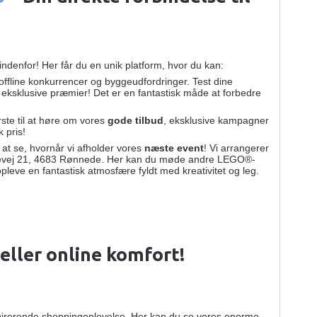
 indenfor! Her får du en unik platform, hvor du kan:
offline konkurrencer og byggeudfordringer. Test dine
eksklusive præmier! Det er en fantastisk måde at forbedre
te til at høre om vores
gode tilbud
, eksklusive kampagner
k pris!
at se, hvornår vi afholder vores
næste event
! Vi arrangerer
llevej 21, 4683 Rønnede. Her kan du møde andre LEGO®-
pleve en fantastisk atmosfære fyldt med kreativitet og leg.
 eller online komfort!
pirerende shoppingoplevelse. Her kan du se vores enorme