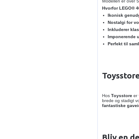
Modellen er over 5
Hvorfor LEGO® 40
Ikonisk genud
Nostalgi for v
Inkluderer klas
Imponerende u
Perfekt til sam
Toysstore
Hos
Toysstore
er 
brede og stadigt 
fantastiske gave
Bliv en d