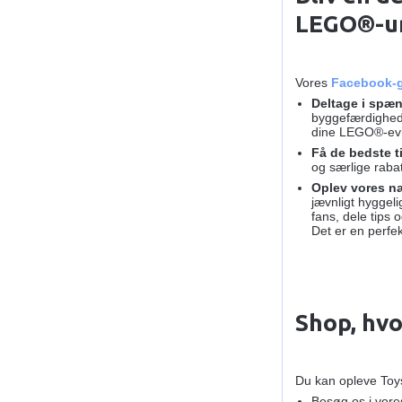
LEGO®-un
Vores
Facebook-
Deltage i spæn
byggefærdighede
dine LEGO®-evne
Få de bedste ti
og særlige rabat
Oplev vores næ
jævnligt hyggel
fans, dele tips 
Det er en perfe
Shop, hvo
Du kan opleve Toys
Besøg os i vor