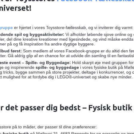
iverset!
gruppe
er hjertet i vores Toysstore-fællesskab, og vi inviterer dig varmt
dende spil og byggeaktiviteter:
Vi afholder løbende sjove online og 
r, del dine kreative kreationer med ligesindede, og vind måske endda 
r på og få inspiration fra andre dygtige byggere.
lbud først:
Som medlem af vores Facebook-gruppe er du altid den førs
ter. Gå aldrig glip af en chance for at udvide din samling til en fantastis
ste event – Spille- og Byggedage:
Hold skarpt øje med gruppen for 
ige og inspirerende
spille- og byggedage
i vores fysiske butik på Mø
og tricks, bygge sammen på store projekter, deltage i konkurrencer, og o
kt mulighed for at fordybe dig i LEGO®-universet og skabe nye minder.
r det passer dig bedst – Fysisk butik
store på to måder, der passer til dine præferencer:
es
fysiske butik
på Møllevej 21, 4683 Rønnede for en personlig og ins