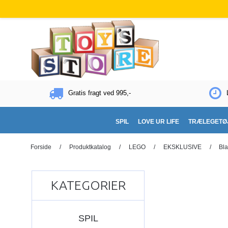
Gratis fragt ved 995,-
SPIL
LOVE UR LIFE
TRÆLEGETØ
Forside
/
Produktkatalog
/
LEGO
/
EKSKLUSIVE
/
Bla
KATEGORIER
SPIL