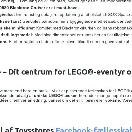
 cm høj, 29 cm lang og 23 cm bred, hvilket gør den til en imponerende 
580 Blacktron Cruiser er et must-have:
givelse:
En trofast og detaljeret opdatering af et elsket LEGO® Space-
oksne fans:
Genoplev barndommens byggeglæde med et sæt, der vækk
siske minifigurer:
Komplet med Blacktron-skurken og hans robotmakker,
dstillingsmodel:
Med sine dimensioner er rumskibet en flot tilføjelse
lere:
Et eftertragtet sæt, der ofte er blevet tilbudt som en gave ved køb 
 – Dit centrum for LEGO®-eventyr o
vi mere end bare en butik – vi er et pulserende fællesskab for LEGO®-
voksende udvalg af
unikke LEGO® æsker
, herunder mange populære og 
idéer
til enhver anledning, uanset om det er til
børn
eller
voksne
. Vores
el af Toysstores
Facebook-fællesska