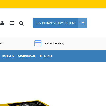
DIN INDKØBSKURV ER TOM
er
Sikker betaling
UDSALG
VIDENSKAB
EL & VVS