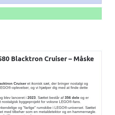
80 Blacktron Cruiser – Måske
cktron Cruiser
et ikonisk sæt, der bringer nostalgi og
 LEGO®-oplevelser, og vi hjælper dig med at finde dette
g blev lanceret i
2023
. Sættet består af
356 dele
og er
er et nostalgisk byggeprojekt for voksne LEGO®-fans.
genkendelige og "farlige" rumskibe i LEGO®-universet. Sættet
let med tilbehør som en metaldetektor og en hammernøgle.