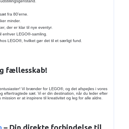
udstillingsgenstand.
sæt fra 80'erne.
er minder.
 der er klar til nye eventyr.
 til enhver LEGO®-samling.
hos LEGO®, hvilket gør det til et særligt fund.
g fællesskab!
entusiaster! Vi brænder for LEGO®, og det afspejles i vores
eftertragtede sæt. Vi er din destination, når du leder efter
 mission er at inspirere til kreativitet og leg for alle aldre.
b
– Din direkte forbindelse til