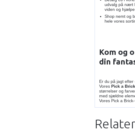
udvalg på nært 
viden og hjælpe
Shop nemt og b
hele vores sorti
Kom og op
din fantas
Er du på jagt efte
Vores
Pick a Bric
størrelser og farv
med sjældne elemen
Vores Pick a Brick-
Relate