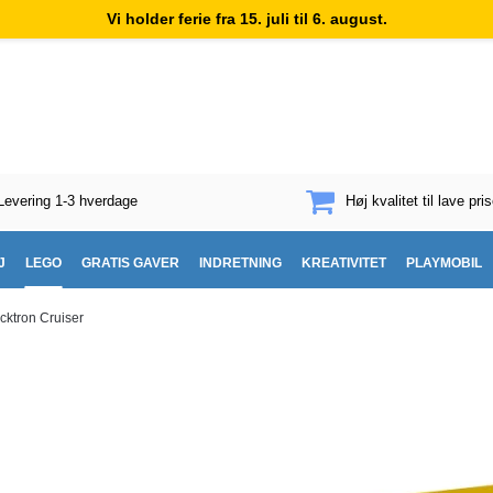
Vi holder ferie fra 15. juli til 6. august.
Levering 1-3 hverdage
Høj kvalitet til lave pris
J
LEGO
GRATIS GAVER
INDRETNING
KREATIVITET
PLAYMOBIL
cktron Cruiser