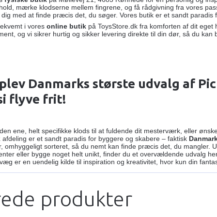
hold, mærke klodserne mellem fingrene, og få rådgivning fra vores pas
 dig med at finde præcis det, du søger. Vores butik er et sandt paradis
ekvemt i vores
online butik
på ToysStore.dk fra komforten af dit eget
ment, og vi sikrer hurtig og sikker levering direkte til din dør, så du
lev Danmarks største udvalg af Pic
i flyve frit!
r den ene, helt specifikke klods til at fuldende dit mesterværk, eller ø
k
afdeling er et sandt paradis for byggere og skabere – faktisk
Danmark
er, omhyggeligt sorteret, så du nemt kan finde præcis det, du mangler. U
ter eller bygge noget helt unikt, finder du et overvældende udvalg he
væg er en uendelig kilde til inspiration og kreativitet, hvor kun din fant
rede produkter