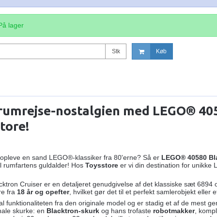
På lager
Stk
Køb
rumrejse-nostalgien med LEGO® 405
tore!
genopleve en sand LEGO®-klassiker fra 80'erne? Så er
LEGO® 40580 Bla
il rumfartens guldalder! Hos
Toysstore
er vi din destination for unikke
ron Cruiser er en detaljeret genudgivelse af det klassiske sæt 6894 o
re fra
18 år og opefter
, hvilket gør det til et perfekt samlerobjekt ell
al funktionaliteten fra den originale model og er stadig et af de mest 
inale skurke: en
Blacktron-skurk
og hans trofaste
robotmakker
, komp