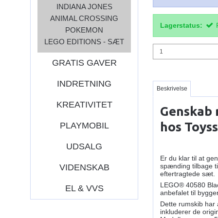
INDIANA JONES
ANIMAL CROSSING
Lagerstatus:
POKEMON
LEGO EDITIONS - SÆT
GRATIS GAVER
INDRETNING
Beskrivelse
KREATIVITET
Genskab 
hos Toyss
PLAYMOBIL
UDSALG
Er du klar til at 
spænding tilbage t
VIDENSKAB
eftertragtede sæt.
LEGO® 40580 Blackt
EL & VVS
anbefalet til bygge
Dette rumskib har 
inkluderer de orig