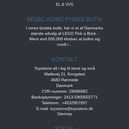
EL & VVS
BESØG VORES FYSISKE BUTIK
I vores fysiske butik, har vi et af Danmarks
største udvalg af LEGO Pick a Brick -
Mere end 500.000 klodser at boltre sig
rundt i...
KONTAKT
Toysstore alt i leg til store og små
Møllevej 21, Kongsted
4683 Rønnede
Danmark
CVR-nummer: 29686882
Bankoplysninger: 2413-5900502771
Telefonnr.: +4532957957
E-mail
:
toysstore@toysstore.dk
Sitemap
SOCIAL