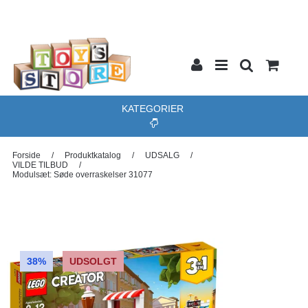
KATEGORIER
Forside
/
Produktkatalog
/
UDSALG
/
VILDE TILBUD
/
Modulsæt: Søde overraskelser 31077
38%
UDSOLGT