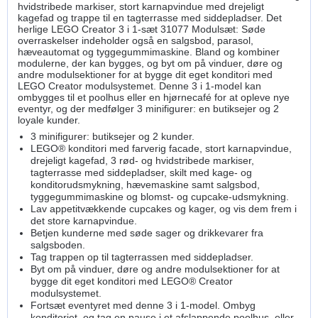
hvidstribede markiser, stort karnapvindue med drejeligt
kagefad og trappe til en tagterrasse med siddepladser. Det
herlige LEGO Creator 3 i 1-sæt 31077 Modulsæt: Søde
overraskelser indeholder også en salgsbod, parasol,
hæveautomat og tyggegummimaskine. Bland og kombiner
modulerne, der kan bygges, og byt om på vinduer, døre og
andre modulsektioner for at bygge dit eget konditori med
LEGO Creator modulsystemet. Denne 3 i 1-model kan
ombygges til et poolhus eller en hjørnecafé for at opleve nye
eventyr, og der medfølger 3 minifigurer: en butiksejer og 2
loyale kunder.
3 minifigurer: butiksejer og 2 kunder.
LEGO® konditori med farverig facade, stort karnapvindue,
drejeligt kagefad, 3 rød- og hvidstribede markiser,
tagterrasse med siddepladser, skilt med kage- og
konditorudsmykning, hævemaskine samt salgsbod,
tyggegummimaskine og blomst- og cupcake-udsmykning.
Lav appetitvækkende cupcakes og kager, og vis dem frem i
det store karnapvindue.
Betjen kunderne med søde sager og drikkevarer fra
salgsboden.
Tag trappen op til tagterrassen med siddepladser.
Byt om på vinduer, døre og andre modulsektioner for at
bygge dit eget konditori med LEGO® Creator
modulsystemet.
Fortsæt eventyret med denne 3 i 1-model. Ombyg
konditoriet, og tag en pause i et afslappende poolhus, eller