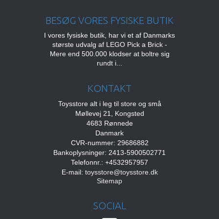
BESØG VORES FYSISKE BUTIK
I vores fysiske butik, har vi et af Danmarks
største udvalg af LEGO Pick a Brick -
Mere end 500.000 klodser at boltre sig
rundt i...
KONTAKT
Toysstore alt i leg til store og små
Møllevej 21, Kongsted
4683 Rønnede
Danmark
CVR-nummer: 29686882
Bankoplysninger: 2413-5900502771
Telefonnr.: +4532957957
E-mail
:
toysstore@toysstore.dk
Sitemap
SOCIAL