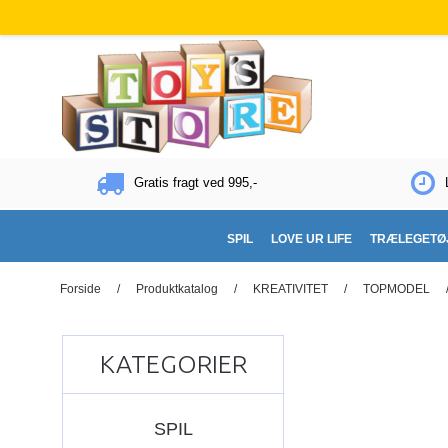
Gratis fragt ved 995,-
SPIL
LOVE UR LIFE
TRÆLEGETØ
Forside
/
Produktkatalog
/
KREATIVITET
/
TOPMODEL
KATEGORIER
SPIL