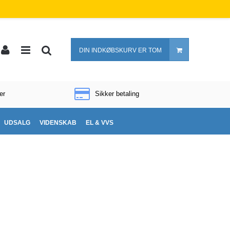
DIN INDKØBSKURV ER TOM
er
Sikker betaling
UDSALG
VIDENSKAB
EL & VVS