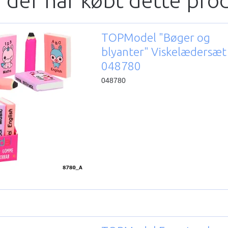
 der har købt dette pro
TOPModel "Bøger og
blyanter" Viskelædersæt
048780
048780