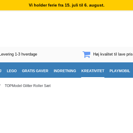
Vi holder ferie fra 15. juli til 6. august.
Levering 1-3 hverdage
Høj kvalitet til lave pris
J
LEGO
GRATIS GAVER
INDRETNING
KREATIVITET
PLAYMOBIL
/
TOPModel Glitter Roller Sæt