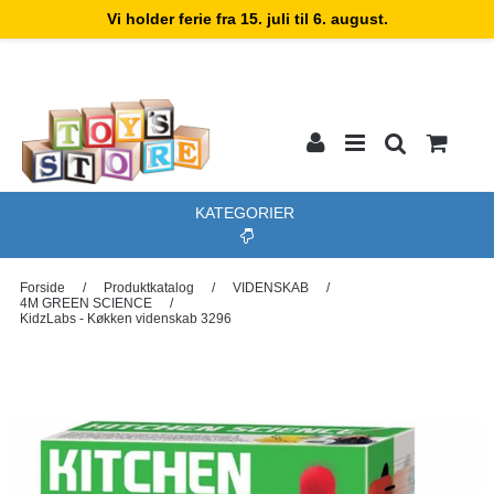
Vi holder ferie fra 15. juli til 6. august.
KATEGORIER
Forside
/
Produktkatalog
/
VIDENSKAB
/
4M GREEN SCIENCE
/
KidzLabs - Køkken videnskab 3296