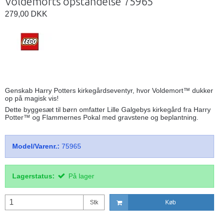
Voldemorts opstandelse 75965
279,00 DKK
Genskab Harry Potters kirkegårdseventyr, hvor Voldemort™ dukker
op på magisk vis!
Dette byggesæt til børn omfatter Lille Galgebys kirkegård fra Harry
Potter™ og Flammernes Pokal med gravstene og beplantning.
Model/Varenr.:
75965
Lagerstatus:
På lager
Stk
Køb