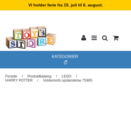
Vi holder ferie fra 15. juli til 6. august.
KATEGORIER
Forside
/
Produktkatalog
/
LEGO
/
HARRY POTTER
/
Voldemorts opstandelse 75965