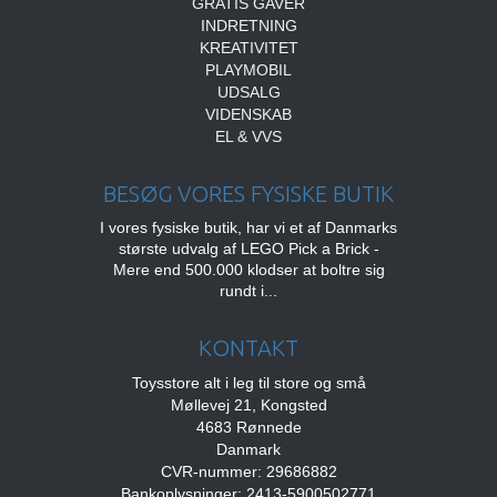
GRATIS GAVER
INDRETNING
KREATIVITET
PLAYMOBIL
UDSALG
VIDENSKAB
EL & VVS
BESØG VORES FYSISKE BUTIK
I vores fysiske butik, har vi et af Danmarks
største udvalg af LEGO Pick a Brick -
Mere end 500.000 klodser at boltre sig
rundt i...
KONTAKT
Toysstore alt i leg til store og små
Møllevej 21, Kongsted
4683 Rønnede
Danmark
CVR-nummer: 29686882
Bankoplysninger: 2413-5900502771