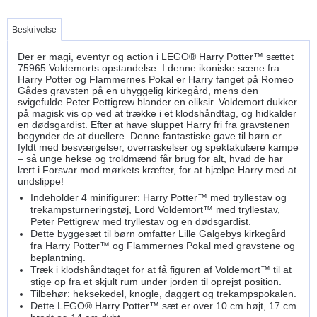
Beskrivelse
Der er magi, eventyr og action i LEGO® Harry Potter™ sættet
75965 Voldemorts opstandelse. I denne ikoniske scene fra
Harry Potter og Flammernes Pokal er Harry fanget på Romeo
Gådes gravsten på en uhyggelig kirkegård, mens den
svigefulde Peter Pettigrew blander en eliksir. Voldemort dukker
på magisk vis op ved at trække i et klodshåndtag, og hidkalder
en dødsgardist. Efter at have sluppet Harry fri fra gravstenen
begynder de at duellere. Denne fantastiske gave til børn er
fyldt med besværgelser, overraskelser og spektakulære kampe
– så unge hekse og troldmænd får brug for alt, hvad de har
lært i Forsvar mod mørkets kræfter, for at hjælpe Harry med at
undslippe!
Indeholder 4 minifigurer: Harry Potter™ med tryllestav og
trekampsturneringstøj, Lord Voldemort™ med tryllestav,
Peter Pettigrew med tryllestav og en dødsgardist.
Dette byggesæt til børn omfatter Lille Galgebys kirkegård
fra Harry Potter™ og Flammernes Pokal med gravstene og
beplantning.
Træk i klodshåndtaget for at få figuren af Voldemort™ til at
stige op fra et skjult rum under jorden til oprejst position.
Tilbehør: heksekedel, knogle, daggert og trekampspokalen.
Dette LEGO® Harry Potter™ sæt er over 10 cm højt, 17 cm