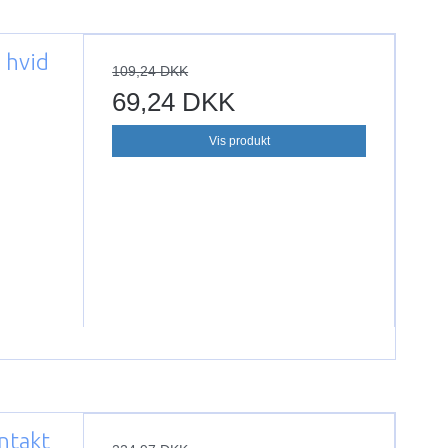
 hvid
109,24 DKK
69,24 DKK
Vis produkt
ntakt