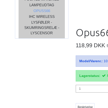
LAMPEUDTAG
OPUSS66
IHC WIRELESS
LYSFØLER -
SKUMRINGSRELÆ -
Opus66
LYSCENSOR
118,99 DKK
Model/Varenr.:
10
Lagerstatus:
Beskrivelse