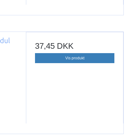
odul
37,45 DKK
Vis produkt