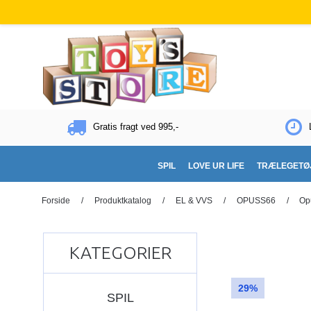
Gratis fragt ved 995,-
SPIL
LOVE UR LIFE
TRÆLEGETØ
Forside
/
Produktkatalog
/
EL & VVS
/
OPUSS66
/
Op
KATEGORIER
29%
SPIL