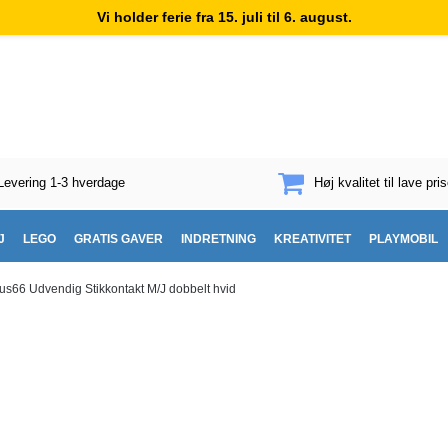
Vi holder ferie fra 15. juli til 6. august.
Levering 1-3 hverdage
Høj kvalitet til lave pris
J
LEGO
GRATIS GAVER
INDRETNING
KREATIVITET
PLAYMOBIL
us66 Udvendig Stikkontakt M/J dobbelt hvid