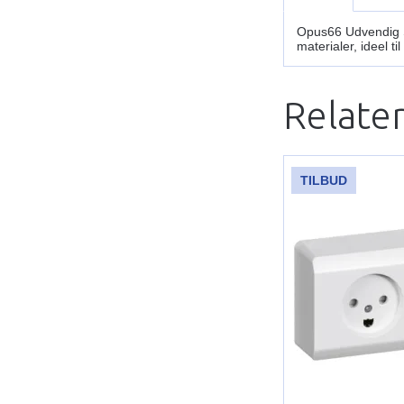
Opus66 Udvendig St
materialer, ideel t
Relate
TILBUD