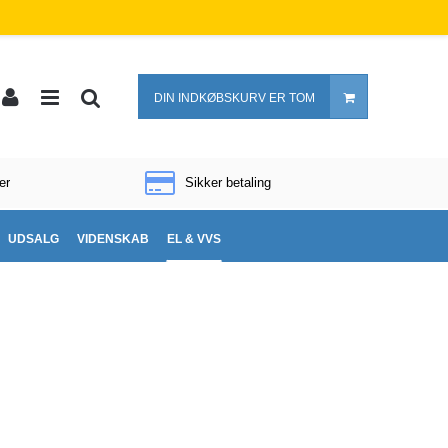
DIN INDKØBSKURV ER TOM
er
Sikker betaling
UDSALG
VIDENSKAB
EL & VVS