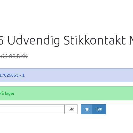
 Udvendig Stikkontakt 
166,88 DKK
17025653 - 1
På lager
Stk
Køb