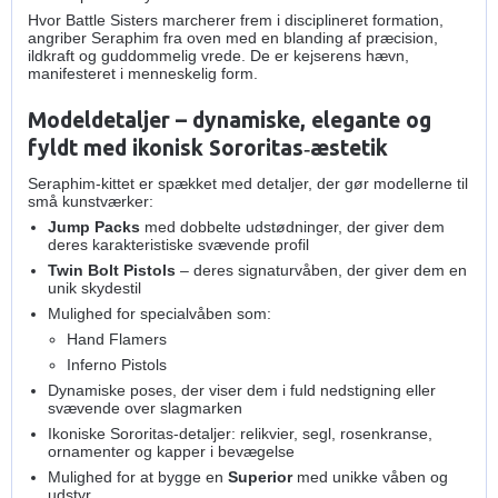
Hvor Battle Sisters marcherer frem i disciplineret formation,
angriber Seraphim fra oven med en blanding af præcision,
ildkraft og guddommelig vrede. De er kejserens hævn,
manifesteret i menneskelig form.
Modeldetaljer – dynamiske, elegante og
fyldt med ikonisk Sororitas‑æstetik
Seraphim‑kittet er spækket med detaljer, der gør modellerne til
små kunstværker:
Jump Packs
med dobbelte udstødninger, der giver dem
deres karakteristiske svævende profil
Twin Bolt Pistols
– deres signaturvåben, der giver dem en
unik skydestil
Mulighed for specialvåben som:
Hand Flamers
Inferno Pistols
Dynamiske poses, der viser dem i fuld nedstigning eller
svævende over slagmarken
Ikoniske Sororitas‑detaljer: relikvier, segl, rosenkranse,
ornamenter og kapper i bevægelse
Mulighed for at bygge en
Superior
med unikke våben og
udstyr