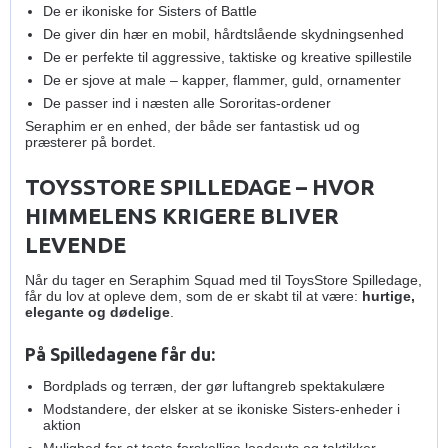
De er ikoniske for Sisters of Battle
De giver din hær en mobil, hårdtslående skydningsenhed
De er perfekte til aggressive, taktiske og kreative spillestile
De er sjove at male – kapper, flammer, guld, ornamenter
De passer ind i næsten alle Sororitas‑ordener
Seraphim er en enhed, der både ser fantastisk ud og
præsterer på bordet.
TOYSSTORE SPILLEDAGE – HVOR
HIMMELENS KRIGERE BLIVER
LEVENDE
Når du tager en Seraphim Squad med til ToysStore Spilledage,
får du lov at opleve dem, som de er skabt til at være:
hurtige,
elegante og dødelige
.
På Spilledagene får du:
Bordplads og terræn, der gør luftangreb spektakulære
Modstandere, der elsker at se ikoniske Sisters‑enheder i
aktion
Mulighed for at teste forskellige loadouts og taktikker