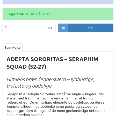
Lagerstatus:
På lager
Stk
Køb
Beskrivelse
ADEPTA SORORITAS – SERAPHIM
SQUAD (52‑27)
Himlens brændende sværd – lynhurtige,
trofaste og dødelige
Seraphim er Adepta Sororitas’ luftbårne engle – krigere, der
styrter ned fra himlen som levende flammer af tro og
retfærdighed. De er hurtige, elegante og dødelige, og deres
ikoniske silhuet med dobbelte jump packs og svævende
kapper gør dem til nogle af de mest genkendelige enheder i
hele Imperiets styrker.