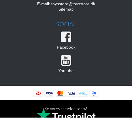
E-mail
:
toysstore@toysstore.dk
Sitemap
SOCIAL
Facebook
Youtube
Se vores anmeldelser på
Skabt med ♥ af DanDomain