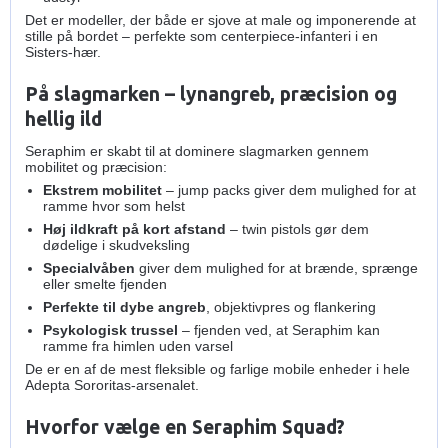
Det er modeller, der både er sjove at male og imponerende at
stille på bordet – perfekte som centerpiece‑infanteri i en
Sisters‑hær.
På slagmarken – lynangreb, præcision og
hellig ild
Seraphim er skabt til at dominere slagmarken gennem
mobilitet og præcision:
Ekstrem mobilitet
– jump packs giver dem mulighed for at
ramme hvor som helst
Høj ildkraft på kort afstand
– twin pistols gør dem
dødelige i skudveksling
Specialvåben
giver dem mulighed for at brænde, sprænge
eller smelte fjenden
Perfekte til dybe angreb
, objektivpres og flankering
Psykologisk trussel
– fjenden ved, at Seraphim kan
ramme fra himlen uden varsel
De er en af de mest fleksible og farlige mobile enheder i hele
Adepta Sororitas‑arsenalet.
Hvorfor vælge en Seraphim Squad?