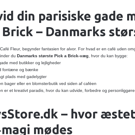
id din parisiske gade 
a Brick – Danmarks stør
Café Fleur, begynder fantasien for alvor. For hvad er en café uden om
finder du
Danmarks største Pick a Brick‑væg
, hvor du kan bygge:
gade med butikker og lejligheder
ed fontæne og bænke
agt plads med gadelygter
n bager eller en blomsterbutik ved siden af caféen
n er et kreativt paradis, hvor du kan udvide, forbedre og personliggøre
sStore.dk – hvor æsteti
‑magi mødes