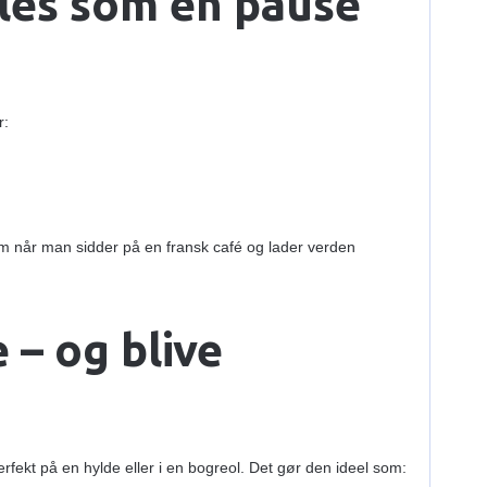
øles som en pause
r:
om når man sidder på en fransk café og lader verden
 – og blive
rfekt på en hylde eller i en bogreol. Det gør den ideel som: