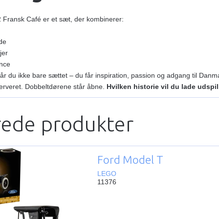
Fransk Café er et sæt, der kombinerer:
de
jer
ance
år du ikke bare sættet – du får inspiration, passion og adgang til Dan
serveret. Dobbeltdørene står åbne.
Hvilken historie vil du lade udspi
rede produkter
Ford Model T
LEGO
11376