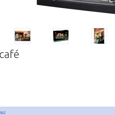
 café
362