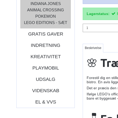
INDIANA JONES
ANIMAL CROSSING
Lagerstatus:
POKEMON
LEGO EDITIONS - SÆT
GRATIS GAVER
INDRETNING
Beskrivelse
KREATIVITET
🌸
Træ
PLAYMOBIL
Forestil dig en st
UDSALG
bistro. En avis li
Det er præcis de
VIDENSKAB
Ifølge LEGO’s offic
bare et byggesæt – 
EL & VVS