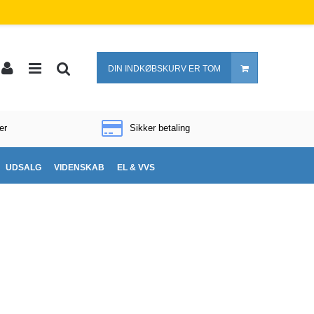
DIN INDKØBSKURV ER TOM
er
Sikker betaling
UDSALG
VIDENSKAB
EL & VVS