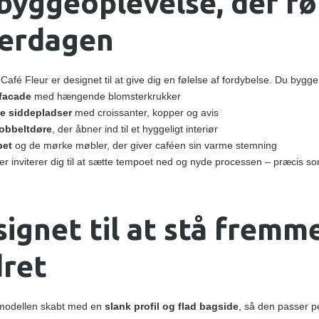
byggeoplevelse, der f
verdagen
Café Fleur er designet til at give dig en følelse af fordybelse. Du bygge
 facade
med hængende blomsterkrukker
 siddepladser
med croissanter, kopper og avis
dobbeltdøre
, der åbner ind til et hyggeligt interiør
pet
og de mørke møbler, der giver caféen sin varme stemning
er inviterer dig til at sætte tempoet ned og nyde processen – præcis s
ignet til at stå fremme
ret
 modellen skabt med en
slank profil og flad bagside
, så den passer pe