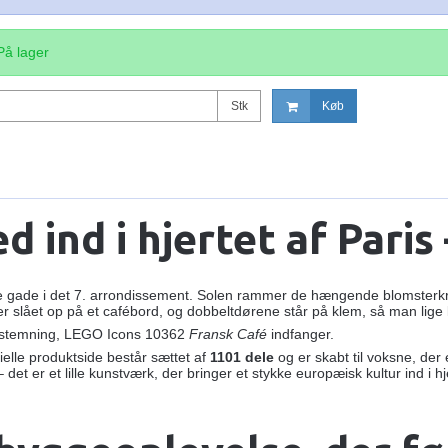
På lager
Stk
Køb
d ind i hjertet af Paris
ille gade i det 7. arrondissement. Solen rammer de hængende blomsterkruk
gger slået op på et cafébord, og dobbeltdørene står på klem, så man li
n stemning, LEGO Icons 10362
Fransk Café
indfanger.
ielle produktside består sættet af
1101 dele
og er skabt til voksne, der 
det er et lille kunstværk, der bringer et stykke europæisk kultur ind i 