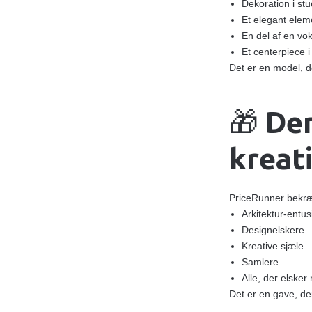
Dekoration i st
Et elegant elem
En del af en v
Et centerpiece i
Det er en model, d
🎁
Den
kreat
PriceRunner bekræf
Arkitektur‑entus
Designelskere
Kreative sjæle
Samlere
Alle, der elsker
Det er en gave, de