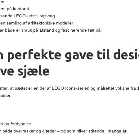
uen
ent på kontoret
oksende LEGO‑udstillingsvæg
 en samling af arkitektoniske modeller
er både er smuk på afstand og fascinerende tæt på.
 perfekte gave til des
ive sjæle
ter, at sættet er en del af LEGO Icons‑serien og målrettet voksne fra
iaster
 ro og fordybelse
r både overrasker og glæder – og som bliver stående i mange år.