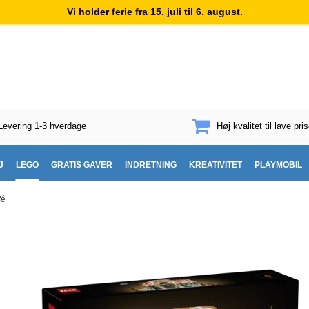
Vi holder ferie fra 15. juli til 6. august.
Levering 1-3 hverdage
Høj kvalitet til lave pris
J
LEGO
GRATIS GAVER
INDRETNING
KREATIVITET
PLAYMOBIL
fé