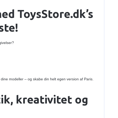
med ToysStore.dk’s
ste!
givelser?
 dine modeller – og skabe din helt egen version af Paris.
k, kreativitet og