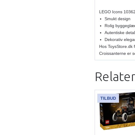
LEGO Icons 10362 
Smukt design
Rolig byggeglæ
Autentiske detal
Dekorativ eleg
Hos ToysStore.dk f
Croissanterne er 
Relate
TILBUD