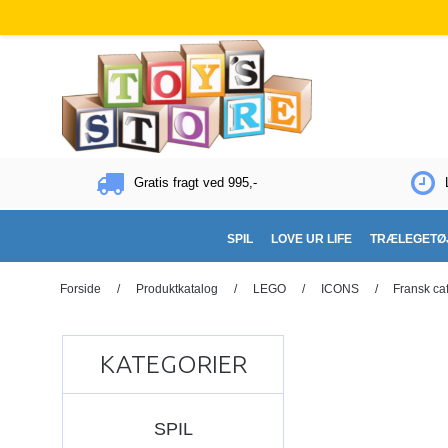
Gratis fragt ved 995,-
SPIL
LOVE UR LIFE
TRÆLEGETØ
Forside
/
Produktkatalog
/
LEGO
/
ICONS
/
Fransk ca
KATEGORIER
SPIL