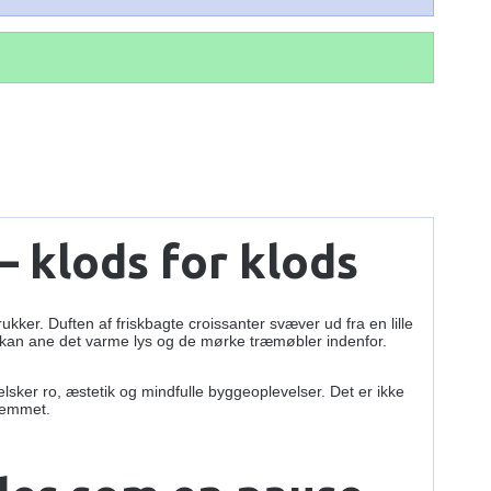
 – klods for klods
ker. Duften af friskbagte croissanter svæver ud fra en lille
ge kan ane det varme lys og de mørke træmøbler indenfor.
elsker ro, æstetik og mindfulle byggeoplevelser. Det er ikke
hjemmet.