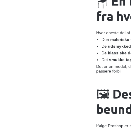
🪑
En 
fra h
Hver eneste del af 
Den
maleriske
De
udsmykkede
De
klassiske 
Det
smukke ta
Det er en model, d
passere forbi.
🖼️
Des
beund
Ifølge Proshop er