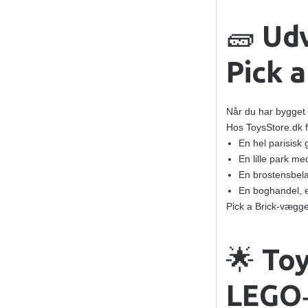
🧱
Udv
Pick 
Når du har bygget 
Hos ToysStore.dk 
En hel parisisk 
En lille park m
En brostensbel
En boghandel, e
Pick a Brick‑vægge
🌟
Toy
LEGO