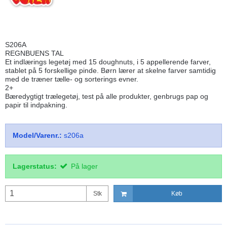
S206A
REGNBUENS TAL
Et indlærings legetøj med 15 doughnuts, i 5 appellerende farver,
stablet på 5 forskellige pinde. Børn lærer at skelne farver samtidig
med de træner tælle- og sorterings evner.
2+
Bæredygtigt trælegetøj, test på alle produkter, genbrugs pap og
papir til indpakning.
Model/Varenr.:
s206a
Lagerstatus:
På lager
Stk
Køb