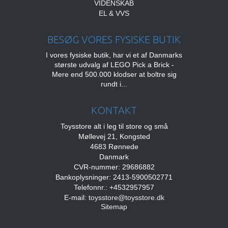
VIDENSKAB
EL & VVS
BESØG VORES FYSISKE BUTIK
I vores fysiske butik, har vi et af Danmarks
største udvalg af LEGO Pick a Brick -
Mere end 500.000 klodser at boltre sig
rundt i...
KONTAKT
Toysstore alt i leg til store og små
Møllevej 21, Kongsted
4683 Rønnede
Danmark
CVR-nummer: 29686882
Bankoplysninger: 2413-5900502771
Telefonnr.: +4532957957
E-mail
:
toysstore@toysstore.dk
Sitemap