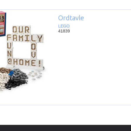
Ordtavle
LEGO
41839