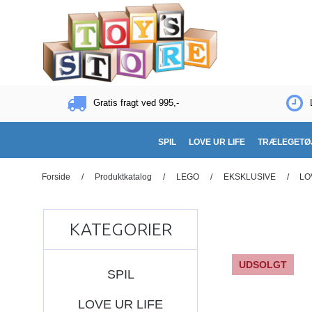
Gratis fragt ved 995,-
SPIL
LOVE UR LIFE
TRÆLEGETØ
Forside
/
Produktkatalog
/
LEGO
/
EKSKLUSIVE
/
LO
KATEGORIER
UDSOLGT
SPIL
LOVE UR LIFE