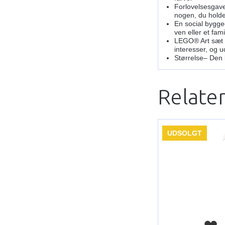
Forlovelsesgave
nogen, du holder
En social bygge
ven eller et fa
LEGO® Art sæt t
interesser, og 
Størrelse– Den 
Relate
UDSOLGT