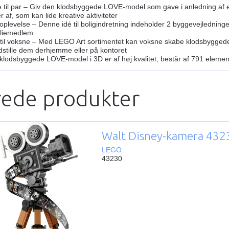
 til par – Giv den klodsbyggede LOVE-model som gave i anledning af en f
 af, som kan lide kreative aktiviteter
oplevelse – Denne idé til boligindretning indeholder 2 byggevejled
miliemedlem
il voksne – Med LEGO Art sortimentet kan voksne skabe klodsbyggede k
udstille dem derhjemme eller på kontoret
klodsbyggede LOVE-model i 3D er af høj kvalitet, består af 791 eleme
rede produkter
Walt Disney-kamera 432
LEGO
43230