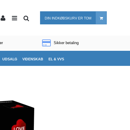
DIN INDKØBSKURV ER TOM
er
Sikker betaling
UDSALG
VIDENSKAB
EL & VVS