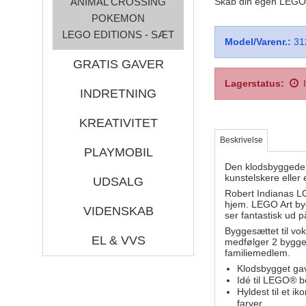
ANIMAL CROSSING
Skab din egen LEGO®
POKEMON
LEGO EDITIONS - SÆT
Model/Varenr.:
31
GRATIS GAVER
Lagerstatus:
INDRETNING
KREATIVITET
Beskrivelse
PLAYMOBIL
Den klodsbyggede L
kunstelskere eller 
UDSALG
Robert Indianas LO
hjem. LEGO Art byg
VIDENSKAB
ser fantastisk ud p
Byggesættet til vo
EL & VVS
medfølger 2 bygge
familiemedlem.
Klodsbygget gav
Idé til LEGO® b
Hyldest til et 
farver