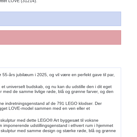
ttet LOVE (31214).
5-års jubilæum i 2025, og vil være en perfekt gave til par,
 universelt budskab, og nu kan du udstille den i dit eget
tur med de samme livlige røde, blå og grønne farver, og den
nne indretningsgenstand af de 791 LEGO klodser. Der
sbygget LOVE-model sammen med en ven eller et
E-skulptur med dette LEGO® Art byggesæt til voksne
n imponerende udstillingsgenstand i ethvert rum i hjemmet
te skulptur med samme design og stærke røde, blå og grønne