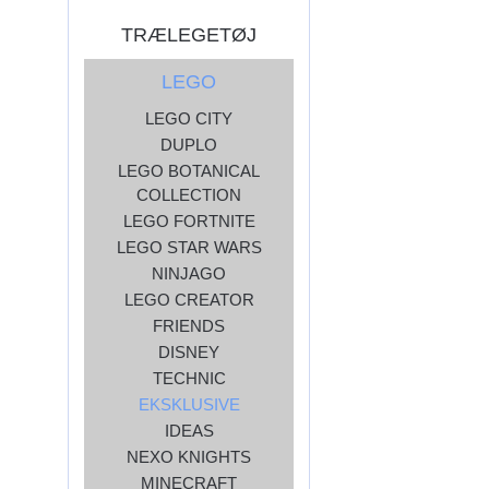
TRÆLEGETØJ
LEGO
LEGO CITY
DUPLO
LEGO BOTANICAL
COLLECTION
LEGO FORTNITE
LEGO STAR WARS
NINJAGO
LEGO CREATOR
FRIENDS
DISNEY
TECHNIC
EKSKLUSIVE
IDEAS
NEXO KNIGHTS
MINECRAFT