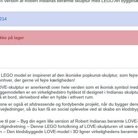
 version af Robert Indianas berømte skulptur med LEGO Art byggesæ
214
Ikke på lager
EGO model er inspireret af den ikoniske popkunst-skulptur, som fejrer 5
enhver, der gerne vil fejre kærligheden!
VE-skulptur er anerkendt over hele verden som et ikonisk symbol med et
gemodellen er en virkelighedstro hyldest til designet i Indianas skulp
å et bord, skrivebord eller en hylde i ethvert rum.
ksne er også et afstressende og fordybende projekt, når du bygger de
vejledninger, så du kan få en social oplevelse ved at skabe en klod
e til par – Byg din egen lille version af Robert Indianas berømte LOV
oligindretning – Denne LEGO fortolkning af LOVE-skulpturen vil være e
ikon – Den klodsbyggede LOVE-model i 3D ligner virkelighedens berøm