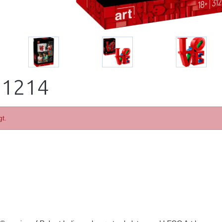
31214
gt.