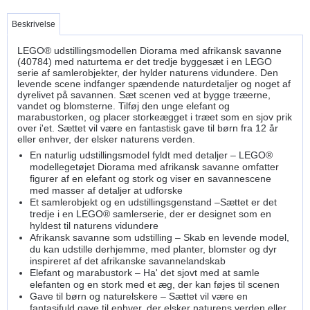
Beskrivelse
LEGO® udstillingsmodellen Diorama med afrikansk savanne
(40784) med naturtema er det tredje byggesæt i en LEGO
serie af samlerobjekter, der hylder naturens vidundere. Den
levende scene indfanger spændende naturdetaljer og noget af
dyrelivet på savannen. Sæt scenen ved at bygge træerne,
vandet og blomsterne. Tilføj den unge elefant og
marabustorken, og placer storkeægget i træet som en sjov prik
over i'et. Sættet vil være en fantastisk gave til børn fra 12 år
eller enhver, der elsker naturens verden.
En naturlig udstillingsmodel fyldt med detaljer – LEGO®
modellegetøjet Diorama med afrikansk savanne omfatter
figurer af en elefant og stork og viser en savannescene
med masser af detaljer at udforske
Et samlerobjekt og en udstillingsgenstand –Sættet er det
tredje i en LEGO® samlerserie, der er designet som en
hyldest til naturens vidundere
Afrikansk savanne som udstilling – Skab en levende model,
du kan udstille derhjemme, med planter, blomster og dyr
inspireret af det afrikanske savannelandskab
Elefant og marabustork – Ha' det sjovt med at samle
elefanten og en stork med et æg, der kan føjes til scenen
Gave til børn og naturelskere – Sættet vil være en
fantasifuld gave til enhver, der elsker naturens verden eller