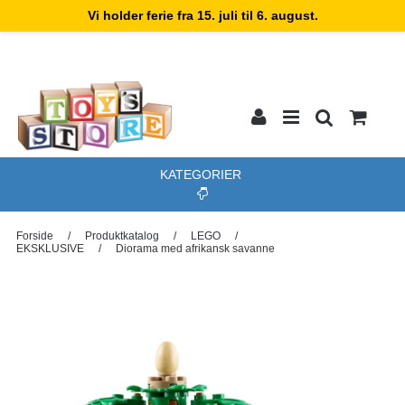
Vi holder ferie fra 15. juli til 6. august.
KATEGORIER
Forside
/
Produktkatalog
/
LEGO
/
EKSKLUSIVE
/
Diorama med afrikansk savanne