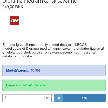
Diorama med afrikansk savanne
249,00 DKK
En naturlig udstillingsmodel fyldt med detaljer – LEGO®
modellegetøjet Diorama med afrikansk savanne omfatter figurer af
en elefant og stork og viser en savannescene med masser af
detaljer at udforske
Model/Varenr.:
40784
Lagerstatus:
På lager
Stk
Køb