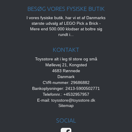
BESØG VORES FYSISKE BUTIK
I vores fysiske butik, har vi et af Danmarks
største udvalg af LEGO Pick a Brick -
Mere end 500.000 klodser at boltre sig
rundt i...
KONTAKT
Toysstore alt i leg til store og små
Møllevej 21, Kongsted
4683 Rønnede
Danmark
CVR-nummer: 29686882
Bankoplysninger: 2413-5900502771
Telefonnr.: +4532957957
E-mail
:
toysstore@toysstore.dk
Sitemap
SOCIAL