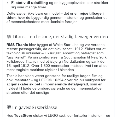
Et
stativ til udstilling
og en byggeoplevelse, der strækker
sig over mange timer
Dette sæt er ikke bare en model – det er en
rejse tilbage i
tiden
, hvor du bygger dig gennem historien og genskaber et
af menneskehedens mest ikoniske fartøjer.
📖 Titanic – en historie, der stadig bevæger verden
RMS Titanic
blev bygget af White Star Line og var verdens
største passagerskib, da det blev søsat i 1912. Skibet var et
teknologisk vidunder – luksuriøst, enormt og betragtet som
"usynkeligt". På sin jomfrurejse fra Southampton til New York
kolliderede Titanic med et isbjerg i Nordatlanten og sank den
15. april 1912. Over 1.500 mennesker mistede livet i en af de
mest tragiske maritime ulykker i historien.
Titanic har siden været genstand for utallige bøger, film og
dokumentarer – og LEGO® 10294 giver dig nu mulighed for
at
genskabe skibet i imponerende detaljegrad
, som en
hyldest til både de ombordværende og den menneskelige
stræben efter det umulige
🎁 En gaveidé i særklasse
Hos
ToysStore
elsker vi LEGO-sæt, der fortæller historier – og