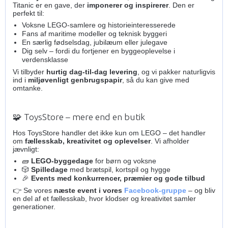
Titanic er en gave, der
imponerer og inspirerer
. Den er
perfekt til:
Voksne LEGO-samlere og historieinteresserede
Fans af maritime modeller og teknisk byggeri
En særlig fødselsdag, jubilæum eller julegave
Dig selv – fordi du fortjener en byggeoplevelse i
verdensklasse
Vi tilbyder
hurtig dag-til-dag levering
, og vi pakker naturligvis
ind i
miljøvenligt genbrugspapir
, så du kan give med
omtanke.
🧩 ToysStore – mere end en butik
Hos ToysStore handler det ikke kun om LEGO – det handler
om
fællesskab, kreativitet og oplevelser
. Vi afholder
jævnligt:
🧱
LEGO-byggedage
for børn og voksne
🎲
Spilledage
med brætspil, kortspil og hygge
🎉
Events med konkurrencer, præmier og gode tilbud
👉 Se vores
næste event i vores
Facebook-gruppe
– og bliv
en del af et fællesskab, hvor klodser og kreativitet samler
generationer.