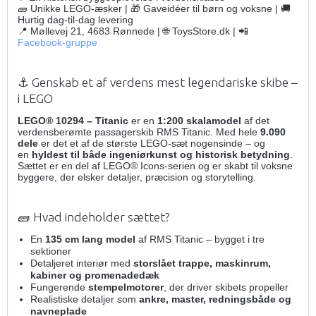
🧱 Unikke LEGO-æsker | 🎁 Gaveidéer til børn og voksne | 🚚
Hurtig dag-til-dag levering
📍 Møllevej 21, 4683 Rønnede | 🌐 ToysStore.dk | 📲
Facebook-gruppe
⚓ Genskab et af verdens mest legendariske skibe –
i LEGO
LEGO® 10294 – Titanic
er en
1:200 skalamodel
af det
verdensberømte passagerskib RMS Titanic. Med hele
9.090
dele
er det et af de største LEGO-sæt nogensinde – og
en
hyldest til både ingeniørkunst og historisk betydning
.
Sættet er en del af LEGO® Icons-serien og er skabt til voksne
byggere, der elsker detaljer, præcision og storytelling.
🧱 Hvad indeholder sættet?
En
135 cm lang model
af RMS Titanic – bygget i tre
sektioner
Detaljeret interiør med
storslået trappe, maskinrum,
kabiner og promenadedæk
Fungerende
stempelmotorer
, der driver skibets propeller
Realistiske detaljer som
ankre, master, redningsbåde og
navneplade