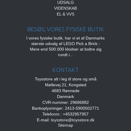
UDSALG
VIDENSKAB
EL & VVS
BESØG VORES FYSISKE BUTIK
I vores fysiske butik, har vi et af Danmarks
største udvalg af LEGO Pick a Brick -
Mere end 500.000 klodser at boltre sig
rundt i...
KONTAKT
Toysstore alt i leg til store og små
Møllevej 21, Kongsted
4683 Rønnede
Danmark
CVR-nummer: 29686882
Bankoplysninger: 2413-5900502771
Telefonnr.: +4532957957
E-mail
:
toysstore@toysstore.dk
Sitemap