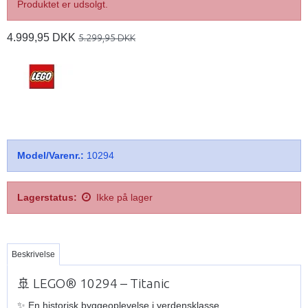
Produktet er udsolgt.
4.999,95 DKK
5.299,95 DKK
Model/Varenr.:
10294
Lagerstatus:
Ikke på lager
Beskrivelse
🚢 LEGO® 10294 – Titanic
✨ En historisk byggeoplevelse i verdensklasse