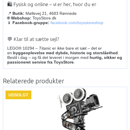
🛍️ Fysisk og online – vi er her, hvor du er
📍
Butik:
Møllevej 21, 4683 Rønnede
🌐
Webshop:
ToysStore.dk
📱
Facebook-gruppe:
facebook.com/toysstoreshop
💬 Klar til at sætte sejl?
LEGO® 10294 –
Titanic
er ikke bare et sæt – det er
en
byggeoplevelse med dybde, historie og storslåethed
.
Bestil i dag – og få det leveret i morgen med
hurtig, sikker og
passioneret service fra ToysStore
.
Relaterede produkter
UDSOLGT