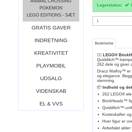
ANIMAL CROSSING
Lagerstatus:
POKEMON
LEGO EDITIONS - SÆT
GRATIS GAVER
INDRETNING
Beskrivelse
KREATIVITET
🧙‍♂️
LEGO® BrickHe
Quidditch™-kampe
262 dele og giver 
PLAYMOBIL
Draco Malfoy™ er k
og elegance. Begge
UDSALG
stemning.
📦
Indhold og det
VIDENSKAB
262 LEGO® ele
BrickHeadz™ fi
EL & VVS
Quidditch™-unif
Kosteskafter og
Hver figur er ov
Anbefalet alder