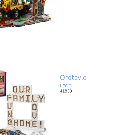
Ordtavle
LEGO
41839