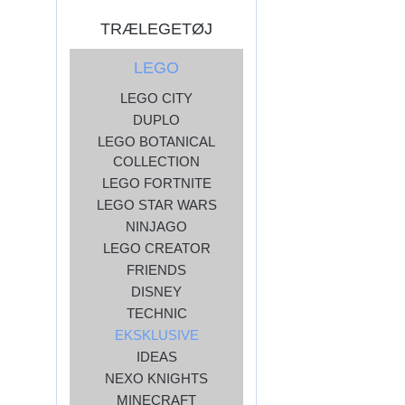
TRÆLEGETØJ
LEGO
LEGO CITY
DUPLO
LEGO BOTANICAL
COLLECTION
LEGO FORTNITE
LEGO STAR WARS
NINJAGO
LEGO CREATOR
FRIENDS
DISNEY
TECHNIC
EKSKLUSIVE
IDEAS
NEXO KNIGHTS
MINECRAFT