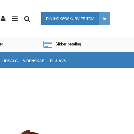
DIN INDKØBSKURV ER TOM
er
Sikker betaling
UDSALG
VIDENSKAB
EL & VVS