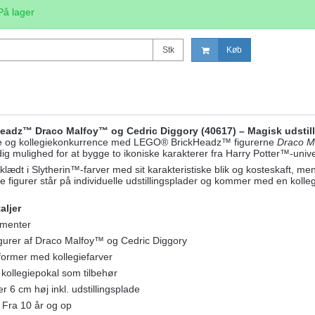
På lager
Stk
Køb
adz™ Draco Malfoy™ og Cedric Diggory (40617) – Magisk udstil
 og kollegiekonkurrence med LEGO® BrickHeadz™ figurerne
Draco M
dig mulighed for at bygge to ikoniske karakterer fra Harry Potter™-univ
lædt i Slytherin™-farver med sit karakteristiske blik og kosteskaft, 
 figurer står på individuelle udstillingsplader og kommer med en kolle
aljer
menter
gurer af Draco Malfoy™ og Cedric Diggory
ormer med kollegiefarver
 kollegiepokal som tilbehør
er 6 cm høj inkl. udstillingsplade
: Fra 10 år og op