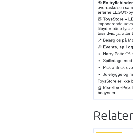
🎁
En tryllebinde
overraskelse i sam
erfarne LEGO®-by
🧸
ToysStore – L
imponerende udval
tilbyder både fysi
tusindvis, ja, atter
📍 Besøg os på Mø
🎉
Events, spil o
Harry Potter™-
Spilledage med
Pick a Brick-ev
Julehygge og m
ToysStore er ikke 
🔮 Klar til at til
begynder.
Relate