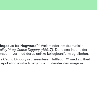
lingsduo fra Hogwarts™
Væk minder om dramatiske
alfoy™ og Cedric Diggory (40617)
. Dette sæt indeholder
erset – hver med deres unikke kollegieuniform og tilbehør.
mens Cedric Diggory repræsenterer Hufflepuff™ med stolthed
giepokal og ekstra tilbehør, der fuldender den magiske