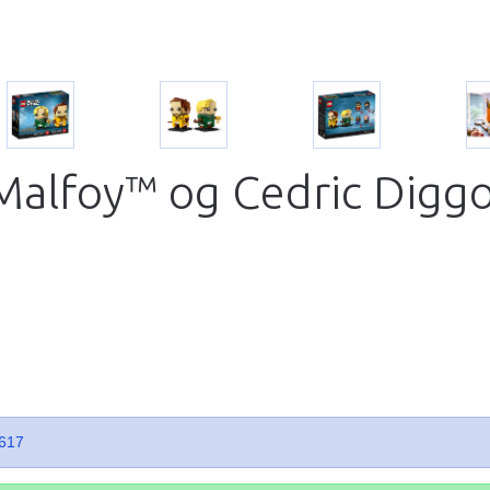
Malfoy™ og Cedric Digg
617