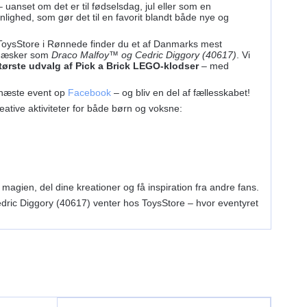
 uanset om det er til fødselsdag, jul eller som en
ighed, som gør det til en favorit blandt både nye og
oysStore i Rønnede finder du et af Danmarks mest
ve æsker som
Draco Malfoy™ og Cedric Diggory (40617)
. Vi
ørste udvalg af Pick a Brick LEGO-klodser
– med
 næste event op
Facebook
– og bliv en del af fællesskabet!
reative aktiviteter for både børn og voksne:
agien, del dine kreationer og få inspiration fra andre fans.
edric Diggory (40617) venter hos ToysStore – hvor eventyret