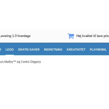
Levering 1-3 hverdage
Høj kvalitet til lave pris
J
LEGO
GRATIS GAVER
INDRETNING
KREATIVITET
PLAYMOBIL
aco Malfoy™ og Cedric Diggory