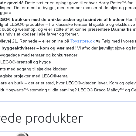
nde gaveidé
Dette sæt er en oplagt gave til enhver Harry Potter™-fan –
lingen. Det er nemt at bygge, men rummer masser af detaljer og personl
ggere.
EGO®-butikken med de unikke æsker og tusindvis af klodser
Hos T
g af LEGO®-produkter – fra klassiske temaer til sjældne og eksklusi
sk butik og webshop, og vi er stolte af at kunne præsentere
Danmarks st
 tusindvis af klodser i alle farver og former.
llevej 21, Rønnede – eller online på
Toysstore.dk
📲 Følg med i vores
g byggeaktiviteter – kom og vær med!
Vi afholder jævnligt sjove og k
byggedage med temaer og konkurrencer
 LEGO®-brætspil og hygge
ents med adgang til sjældne klodser
agiske projekter med LEGO®-tema
bare en butik – det er et sted, hvor LEGO®-glæden lever. Kom og oplev m
føje lidt Hogwarts™-stemning til din samling? LEGO® Draco Malfoy™ og C
rede produkter