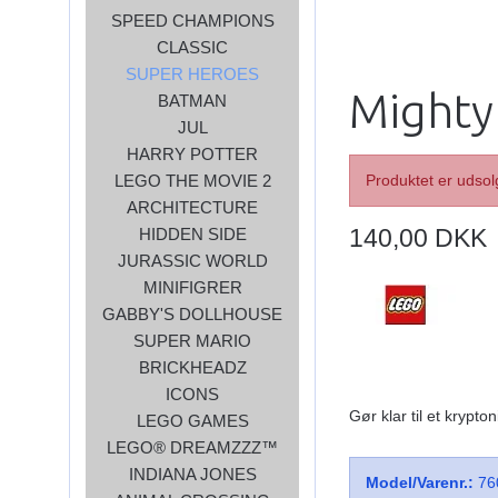
SPEED CHAMPIONS
CLASSIC
SUPER HEROES
Mighty
BATMAN
JUL
HARRY POTTER
LEGO THE MOVIE 2
Produktet er udsol
ARCHITECTURE
140,00 DKK
HIDDEN SIDE
JURASSIC WORLD
MINIFIGRER
GABBY'S DOLLHOUSE
SUPER MARIO
BRICKHEADZ
ICONS
Gør klar til et kryp
LEGO GAMES
LEGO® DREAMZZZ™
INDIANA JONES
Model/Varenr.:
76