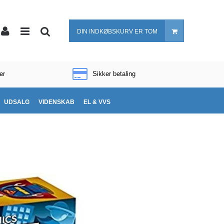
DIN INDKØBSKURV ER TOM
er
Sikker betaling
UDSALG
VIDENSKAB
EL & VVS