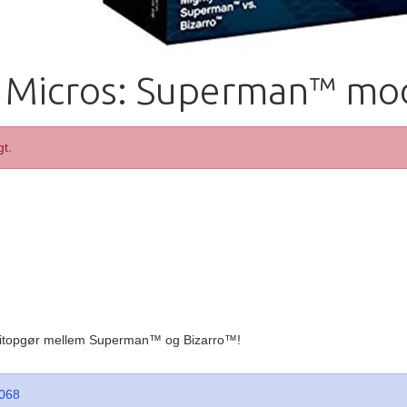
 Micros: Superman™ mo
gt.
tonitopgør mellem Superman™ og Bizarro™!
068