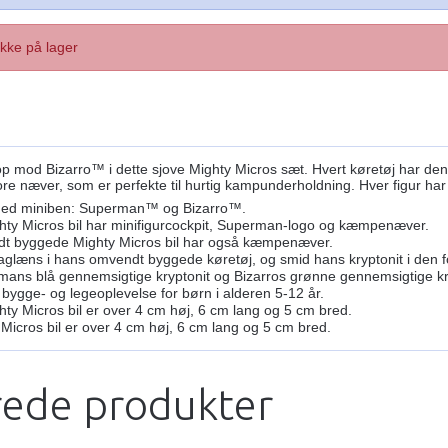
Ikke på lager
od Bizarro™ i dette sjove Mighty Micros sæt. Hvert køretøj har den pe
re næver, som er perfekte til hurtig kampunderholdning. Hver figur har 
 med miniben: Superman™ og Bizarro™.
ty Micros bil har minifigurcockpit, Superman-logo og kæmpenæver.
dt byggede Mighty Micros bil har også kæmpenæver.
glæns i hans omvendt byggede køretøj, og smid hans kryptonit i den fo
mans blå gennemsigtige kryptonit og Bizarros grønne gennemsigtige kr
bygge- og legeoplevelse for børn i alderen 5-12 år.
y Micros bil er over 4 cm høj, 6 cm lang og 5 cm bred.
 Micros bil er over 4 cm høj, 6 cm lang og 5 cm bred.
rede produkter