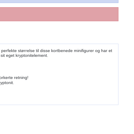
rfekte størrelse til disse kortbenede minifigurer og har et
sit eget kryptonitelement.
rkerte retning!
yptonit.