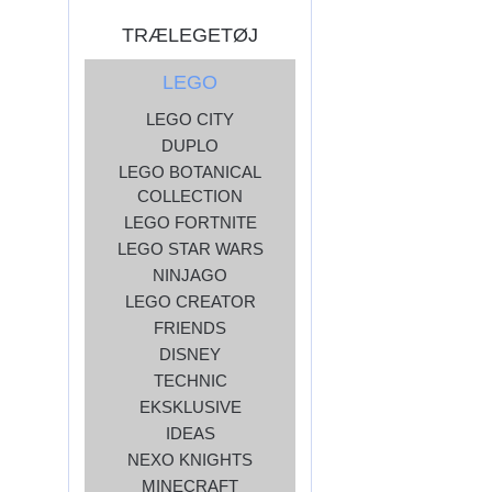
TRÆLEGETØJ
LEGO
LEGO CITY
DUPLO
LEGO BOTANICAL
COLLECTION
LEGO FORTNITE
LEGO STAR WARS
NINJAGO
LEGO CREATOR
FRIENDS
DISNEY
TECHNIC
EKSKLUSIVE
IDEAS
NEXO KNIGHTS
MINECRAFT