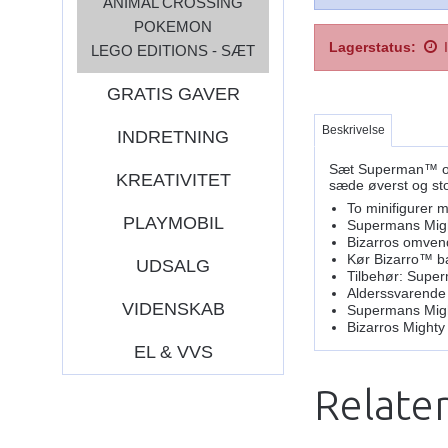
ANIMAL CROSSING
POKEMON
Lagerstatus:
LEGO EDITIONS - SÆT
GRATIS GAVER
Beskrivelse
INDRETNING
Sæt Superman™ op m
KREATIVITET
sæde øverst og sto
To minifigurer
PLAYMOBIL
Supermans Migh
Bizarros omven
Kør Bizarro™ ba
UDSALG
Tilbehør: Super
Alderssvarende 
VIDENSKAB
Supermans Might
Bizarros Mighty
EL & VVS
Relate