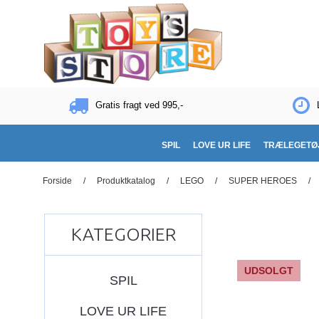
Gratis fragt ved 995,-
SPIL
LOVE UR LIFE
TRÆLEGETØ
Forside
/
Produktkatalog
/
LEGO
/
SUPER HEROES
/
KATEGORIER
UDSOLGT
SPIL
LOVE UR LIFE