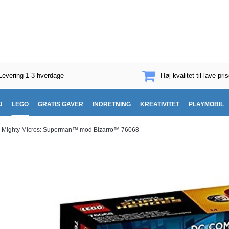
Levering 1-3 hverdage
Høj kvalitet til lave pris
J
LEGO
GRATIS GAVER
INDRETNING
KREATIVITET
PLAYMOBIL
Mighty Micros: Superman™ mod Bizarro™ 76068