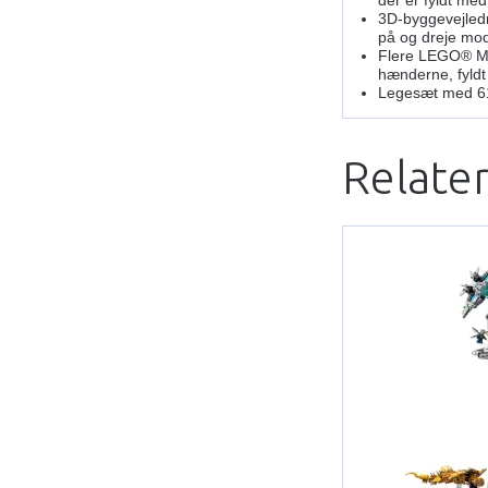
3D-byggevejledn
på og dreje mod
Flere LEGO® Mar
hænderne, fyldt
Legesæt med 61
Relate