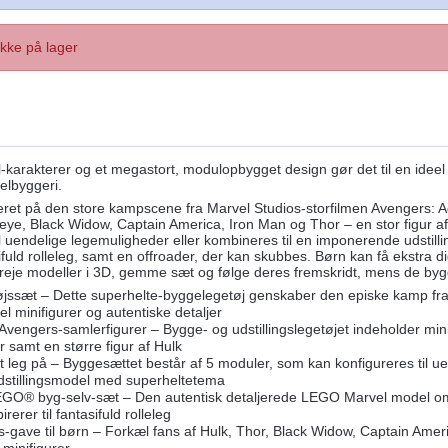
Ikke på lager
-karakterer og et megastort, modulopbygget design gør det til en ideel
elbyggeri.
ret på den store kampscene fra Marvel Studios-storfilmen Avengers: Age
eye, Black Widow, Captain America, Iron Man og Thor – en stor figur af
il uendelige legemuligheder eller kombineres til en imponerende udstilli
asifuld rolleleg, samt en offroader, der kan skubbes. Børn kan få ekstra d
reje modeller i 3D, gemme sæt og følge deres fremskridt, mens de byg
jssæt – Dette superhelte-byggelegetøj genskaber den episke kamp fra 
 minifigurer og autentiske detaljer
engers-samlerfigurer – Bygge- og udstillingslegetøjet indeholder mini
 samt en større figur af Hulk
leg på – Byggesættet består af 5 moduler, som kan konfigureres til ue
dstillingsmodel med superheltetema
EGO® byg-selv-sæt – Den autentisk detaljerede LEGO Marvel model omfat
irerer til fantasifuld rolleleg
-gave til børn – Forkæl fans af Hulk, Thor, Black Widow, Captain Am
 minifigurer