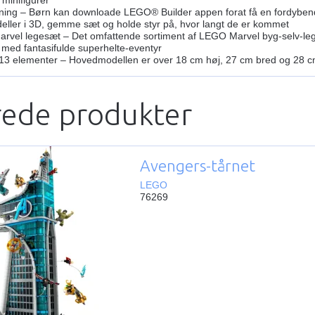
ing – Børn kan downloade LEGO® Builder appen forat få en fordybende
eller i 3D, gemme sæt og holde styr på, hvor langt de er kommet
vel legesæt – Det omfattende sortiment af LEGO Marvel byg-selv-leget
 med fantasifulde superhelte-eventyr
3 elementer – Hovedmodellen er over 18 cm høj, 27 cm bred og 28 
rede produkter
Avengers-tårnet
LEGO
76269