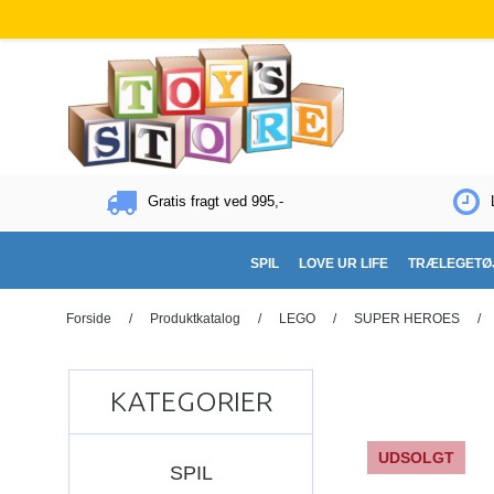
Gratis fragt ved 995,-
SPIL
LOVE UR LIFE
TRÆLEGETØ
Forside
/
Produktkatalog
/
LEGO
/
SUPER HEROES
/
KATEGORIER
UDSOLGT
SPIL