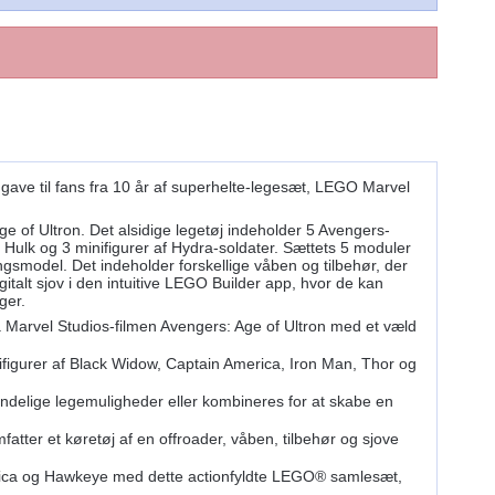
 gave til fans fra 10 år af superhelte-legesæt, LEGO Marvel
 of Ultron. Det alsidige legetøj indeholder 5 Avengers-
 Hulk og 3 minifigurer af Hydra-soldater. Sættets 5 moduler
ngsmodel. Det indeholder forskellige våben og tilbehør, der
igitalt sjov i den intuitive LEGO Builder app, hvor de kan
ger.
Marvel Studios-filmen Avengers: Age of Ultron med et væld
figurer af Black Widow, Captain America, Iron Man, Thor og
ndelige legemuligheder eller kombineres for at skabe en
ter et køretøj af en offroader, våben, tilbehør og sjove
erica og Hawkeye med dette actionfyldte LEGO® samlesæt,