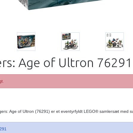
rs: Age of Ultron 76291
gt.
ers: Age of Ultron (76291) er et eventyrfyldt LEGO® samlersæt med su
291