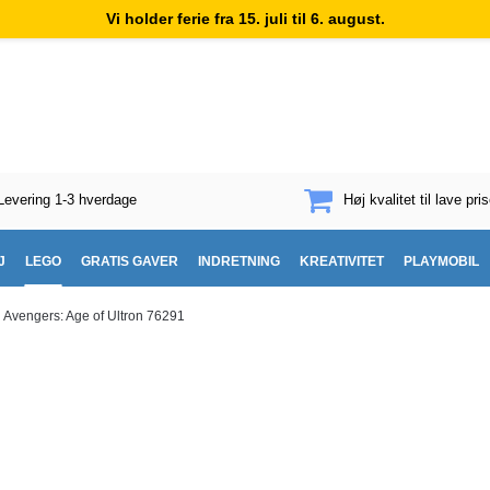
Vi holder ferie fra 15. juli til 6. august.
Levering 1-3 hverdage
Høj kvalitet til lave pris
J
LEGO
GRATIS GAVER
INDRETNING
KREATIVITET
PLAYMOBIL
Avengers: Age of Ultron 76291