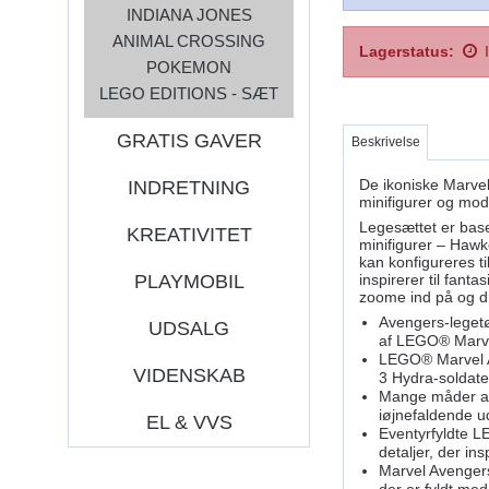
INDIANA JONES
ANIMAL CROSSING
Lagerstatus:
POKEMON
LEGO EDITIONS - SÆT
GRATIS GAVER
Beskrivelse
De ikoniske Marvel
INDRETNING
minifigurer og mod
Legesættet er base
KREATIVITET
minifigurer – Hawk
kan konfigureres t
inspirerer til fant
PLAYMOBIL
zoome ind på og d
Avengers-legetø
UDSALG
af LEGO® Marvel
LEGO® Marvel Av
VIDENSKAB
3 Hydra-soldater
Mange måder at 
iøjnefaldende u
EL & VVS
Eventyrfyldte L
detaljer, der insp
Marvel Avengers
der er fyldt med