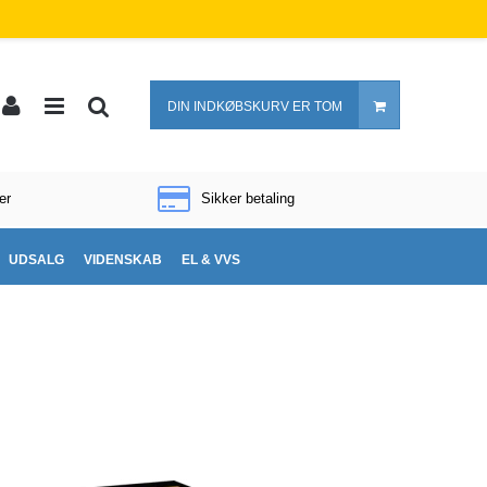
DIN INDKØBSKURV ER TOM
er
Sikker betaling
UDSALG
VIDENSKAB
EL & VVS