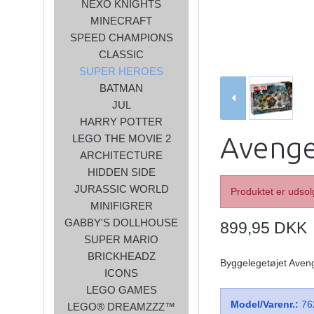
NEXO KNIGHTS
MINECRAFT
SPEED CHAMPIONS
CLASSIC
SUPER HEROES
BATMAN
JUL
HARRY POTTER
Avenge
LEGO THE MOVIE 2
ARCHITECTURE
HIDDEN SIDE
JURASSIC WORLD
Produktet er udsol
MINIFIGRER
GABBY'S DOLLHOUSE
899,95 DKK
SUPER MARIO
BRICKHEADZ
Byggelegetøjet Aveng
ICONS
LEGO GAMES
Model/Varenr.:
76
LEGO® DREAMZZZ™