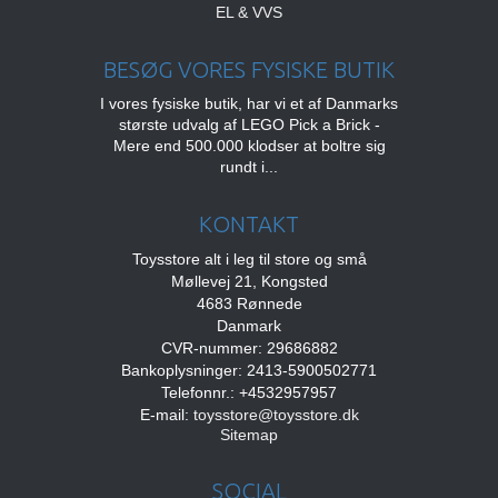
EL & VVS
BESØG VORES FYSISKE BUTIK
I vores fysiske butik, har vi et af Danmarks
største udvalg af LEGO Pick a Brick -
Mere end 500.000 klodser at boltre sig
rundt i...
KONTAKT
Toysstore alt i leg til store og små
Møllevej 21, Kongsted
4683 Rønnede
Danmark
CVR-nummer: 29686882
Bankoplysninger: 2413-5900502771
Telefonnr.: +4532957957
E-mail
:
toysstore@toysstore.dk
Sitemap
SOCIAL