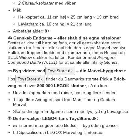
2 Chitauri-soldater
med våben
Mål:
Helikopter: ca. 11 cm høj × 25 cm lang × 19 cm bred
Leviathan: ca. 10 cm høj × 21 cm lang
Anbefalet alder:
8+
🎮
Genskab Endgame – eller skab dine egne missioner
Sættet er ideelt til børn og fans, der vil genskabe den store
slutkamp fra filmen – eller opfinde deres egne Marvel-eventyr.
Hulk kan droppes direkte ned i kampzonen, mens Rescue og
Black Widow dækker fra luften. Kombinér med
Avengers
Compound Battle (76131)
for at samle alle Infinity Stones.
🧱
Byg videre med
ToysStore.dk
– din Marvel-byggebase
Hos
ToysStore.dk
finder du Danmarks største
Pick a Brick-
væg
med over
800.000 LEGO® klodser
, så du kan:
Udvide slagmarken med ruiner, baser og flere fjender
Tilføje flere Avengers som Iron Man, Thor og Captain
Marvel
Skabe din egen Endgame-scene med lys, lyd og bevægelse
🌟
Derfor vælger LEGO®-fans ToysStore.dk:
🧱 Enorme mængder løse klodser – byg uden grænser
🦸‍♀️ Specialiseret i LEGO® Marvel og filmtemaer