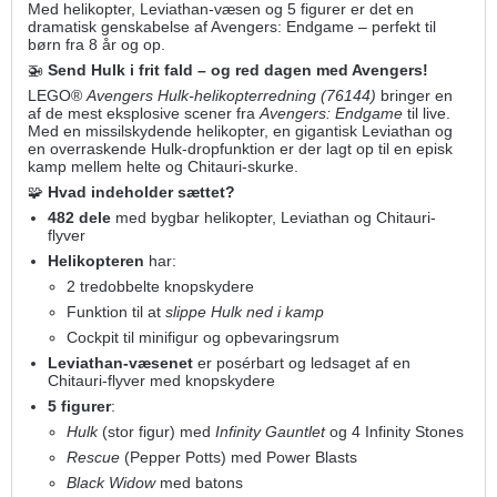
Med helikopter, Leviathan-væsen og 5 figurer er det en
dramatisk genskabelse af Avengers: Endgame – perfekt til
børn fra 8 år og op.
🚁
Send Hulk i frit fald – og red dagen med Avengers!
LEGO®
Avengers Hulk-helikopterredning (76144)
bringer en
af de mest eksplosive scener fra
Avengers: Endgame
til live.
Med en missilskydende helikopter, en gigantisk Leviathan og
en overraskende Hulk-dropfunktion er der lagt op til en episk
kamp mellem helte og Chitauri-skurke.
🧩
Hvad indeholder sættet?
482 dele
med bygbar helikopter, Leviathan og Chitauri-
flyver
Helikopteren
har:
2 tredobbelte knopskydere
Funktion til at
slippe Hulk ned i kamp
Cockpit til minifigur og opbevaringsrum
Leviathan-væsenet
er posérbart og ledsaget af en
Chitauri-flyver med knopskydere
5 figurer
:
Hulk
(stor figur) med
Infinity Gauntlet
og 4 Infinity Stones
Rescue
(Pepper Potts) med Power Blasts
Black Widow
med batons