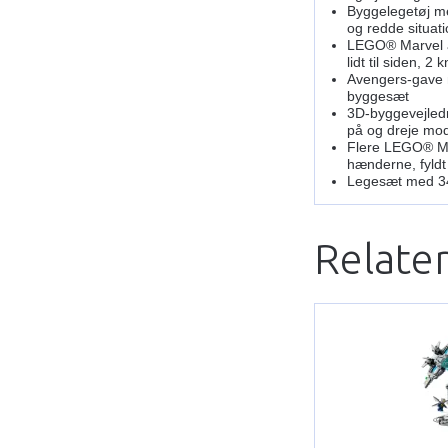
Byggelegetøj me
og redde situat
LEGO® Marvel ac
lidt til siden, 
Avengers-gave me
byggesæt
3D-byggevejledn
på og dreje mod
Flere LEGO® Mar
hænderne, fyldt
Legesæt med 34
Relate