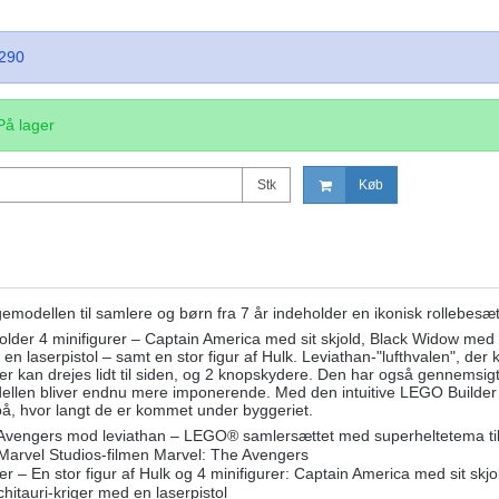
290
På lager
Stk
Køb
odellen til samlere og børn fra 7 år indeholder en ikonisk rollebesætn
older 4 minifigurer – Captain America med sit skjold, Black Widow me
d en laserpistol – samt en stor figur af Hulk. Leviathan-"lufthvalen", d
er kan drejes lidt til siden, og 2 knopskydere. Den har også gennemsigt
odellen bliver endnu mere imponerende. Med den intuitive LEGO Builde
på, hvor langt de er kommet under byggeriet.
Avengers mod leviathan – LEGO® samlersættet med superheltetema til 
Marvel Studios-filmen Marvel: The Avengers
er – En stor figur af Hulk og 4 minifigurer: Captain America med sit 
hitauri-kriger med en laserpistol