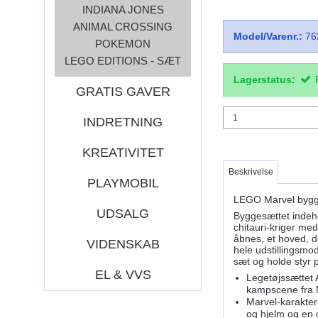
INDIANA JONES
ANIMAL CROSSING
Model/Varenr.:
76
POKEMON
LEGO EDITIONS - SÆT
Lagerstatus:
GRATIS GAVER
INDRETNING
KREATIVITET
Beskrivelse
PLAYMOBIL
LEGO Marvel byggem
UDSALG
Byggesættet indeh
chitauri-kriger me
åbnes, et hoved, d
VIDENSKAB
hele udstillingsm
sæt og holde styr 
EL & VVS
Legetøjssættet 
kampscene fra 
Marvel-karakter
og hjelm og en c