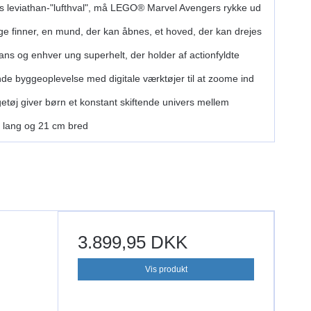
s leviathan-"lufthval", må LEGO® Marvel Avengers rykke ud
e finner, en mund, der kan åbnes, et hoved, der kan drejes
ans og enhver ung superhelt, der holder af actionfyldte
e byggeoplevelse med digitale værktøjer til at zoome ind
øj giver børn et konstant skiftende univers mellem
 lang og 21 cm bred
3.899,95 DKK
Vis produkt