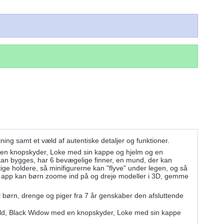
ing samt et væld af autentiske detaljer og funktioner.
d en knopskyder, Loke med sin kappe og hjelm og en
er kan bygges, har 6 bevægelige finner, en mund, der kan
ige holdere, så minifigurerne kan "flyve" under legen, og så
r app kan børn zoome ind på og dreje modeller i 3D, gemme
børn, drenge og piger fra 7 år genskaber den afsluttende
skjold, Black Widow med en knopskyder, Loke med sin kappe