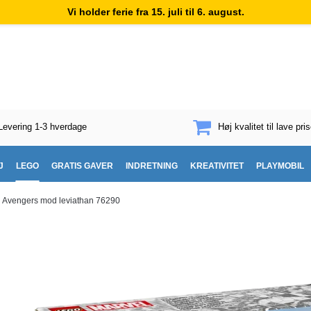
Vi holder ferie fra 15. juli til 6. august.
Levering 1-3 hverdage
Høj kvalitet til lave pris
J
LEGO
GRATIS GAVER
INDRETNING
KREATIVITET
PLAYMOBIL
Avengers mod leviathan 76290