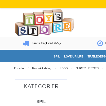
Gratis fragt ved 995,-
SPIL
LOVE UR LIFE
TRÆLEGETØ
Forside
/
Produktkatalog
/
LEGO
/
SUPER HEROES
/
KATEGORIER
SPIL