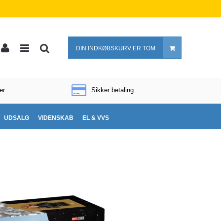
DIN INDKØBSKURV ER TOM
er
Sikker betaling
UDSALG
VIDENSKAB
EL & VVS