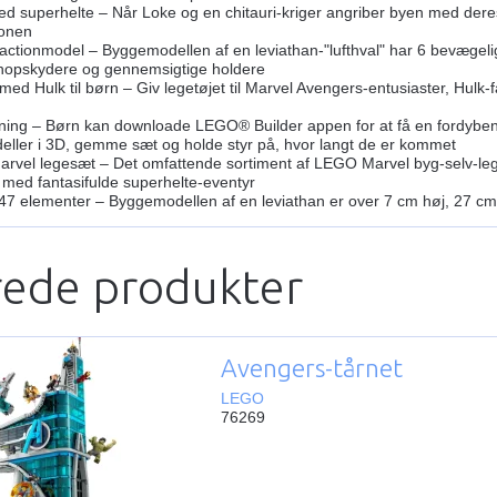
d superhelte – Når Loke og en chitauri-kriger angriber byen med dere
ionen
tionmodel – Byggemodellen af en leviathan-"lufthval" har 6 bevægelig
2 knopskydere og gennemsigtige holdere
d Hulk til børn – Giv legetøjet til Marvel Avengers-entusiaster, Hulk-f
ing – Børn kan downloade LEGO® Builder appen for at få en fordybend
eller i 3D, gemme sæt og holde styr på, hvor langt de er kommet
vel legesæt – Det omfattende sortiment af LEGO Marvel byg-selv-leget
 med fantasifulde superhelte-eventyr
7 elementer – Byggemodellen af en leviathan er over 7 cm høj, 27 cm
rede produkter
Avengers-tårnet
LEGO
76269