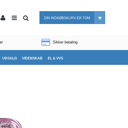
DIN INDKØBSKURV ER TOM
er
Sikker betaling
UDSALG
VIDENSKAB
EL & VVS