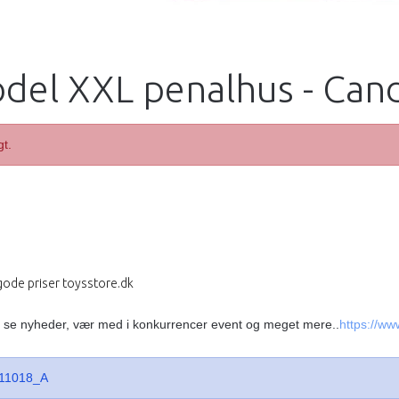
del XXL penalhus - Can
gt.
 gode priser toysstore.dk
, se nyheder, vær med i konkurrencer event og meget mere..
https://w
11018_A