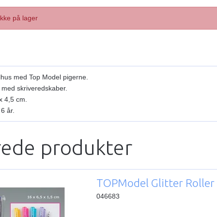
Ikke på lager
alhus med Top Model pigerne.
t med skriveredskaber.
x 4,5 cm.
 6 år.
rede produkter
TOPModel Glitter Roller
046683