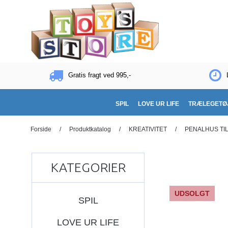
Gratis fragt ved 995,-
SPIL
LOVE UR LIFE
TRÆLEGETØ
Forside
/
Produktkatalog
/
KREATIVITET
/
PENALHUS TIL
KATEGORIER
UDSOLGT
SPIL
LOVE UR LIFE