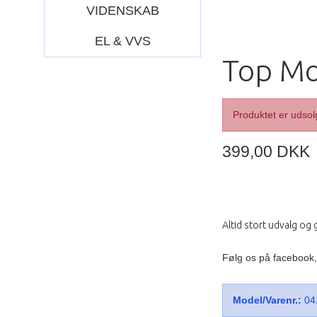
VIDENSKAB
EL & VVS
Top Mo
Produktet er udsol
399,00 DKK
Altid stort udvalg og
Følg os på facebook
Model/Varenr.:
04