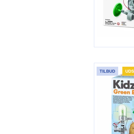
TILBUD
UD