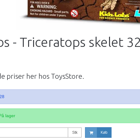
s - Triceratops skelet 3
de priser her hos ToysStore.
28
På lager
Stk
Køb