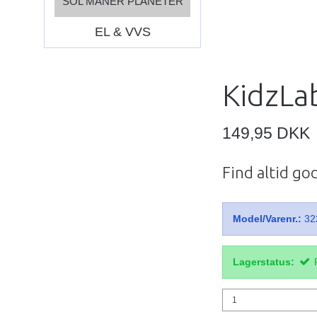
SOL MÅNER PLANETER
EL & VVS
KidzLab
149,95 DKK
Find altid go
Model/Varenr.:
32
Lagerstatus: