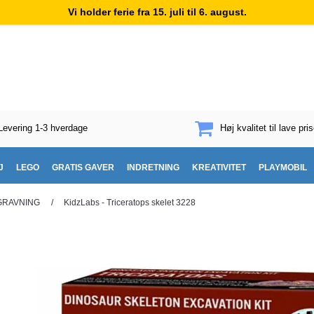
Vi holder ferie fra 15. juli til 6. august.
Levering 1-3 hverdage
Høj kvalitet til lave pris
J
LEGO
GRATIS GAVER
INDRETNING
KREATIVITET
PLAYMOBIL
GRAVNING
/
KidzLabs - Triceratops skelet 3228