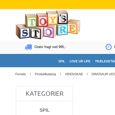
Gratis fragt ved 995,-
SPIL
LOVE UR LIFE
TRÆLEGETØ
Forside
/
Produktkatalog
/
VIDENSKAB
/
DINOSAUR UD
KATEGORIER
SPIL