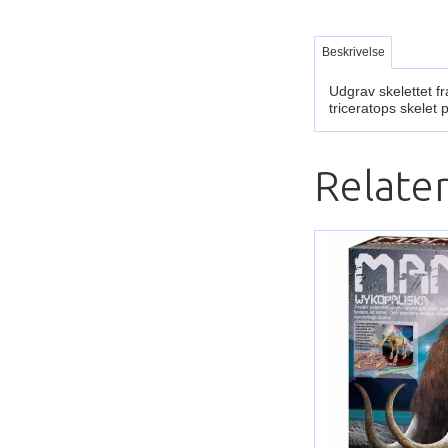
Beskrivelse
Udgrav skelettet fr
triceratops skelet 
Relate