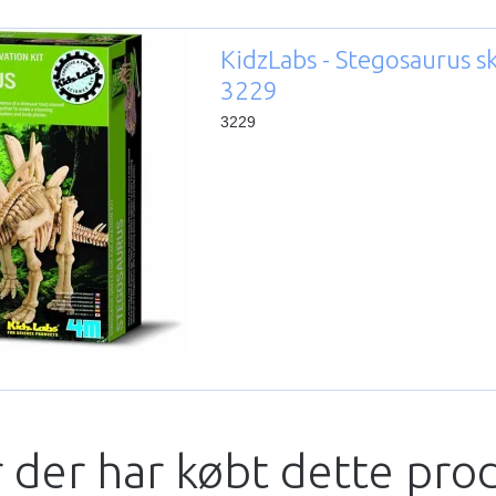
KidzLabs - Stegosaurus s
3229
3229
 der har købt dette pro