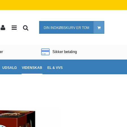
DIN INDKØBSKURV ER TOM
er
Sikker betaling
UDSALG
VIDENSKAB
EL & VVS