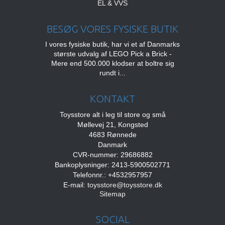
EL & VVS
BESØG VORES FYSISKE BUTIK
I vores fysiske butik, har vi et af Danmarks
største udvalg af LEGO Pick a Brick -
Mere end 500.000 klodser at boltre sig
rundt i...
KONTAKT
Toysstore alt i leg til store og små
Møllevej 21, Kongsted
4683 Rønnede
Danmark
CVR-nummer: 29686882
Bankoplysninger: 2413-5900502771
Telefonnr.: +4532957957
E-mail
:
toysstore@toysstore.dk
Sitemap
SOCIAL