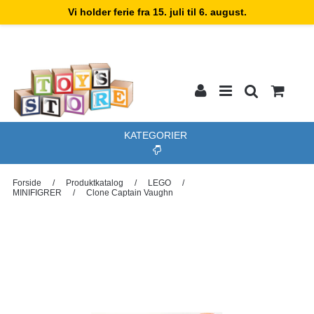
Vi holder ferie fra 15. juli til 6. august.
KATEGORIER
Forside
/
Produktkatalog
/
LEGO
/
MINIFIGRER
/
Clone Captain Vaughn