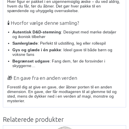
Hver figur er pakket i en uigennemsigtig æske – du ved aldrig,
hvem du får, før du åbner. Det gør hver pakke til en
spændende og uhyggelig overraskelse.
🕯️ Hvorfor vælge denne samling?
Autentisk D&D-stemning
: Designet med mørke detaljer
og ikonisk tilbehør
Samlerglæde
: Perfekt til udstilling, leg eller rollespil
Gys og glæde i én pakke
: Ideel gave til både børn og
voksne fans
Begrænset udgave
: Fang dem, før de forsvinder i
skyggerne…
🎁 En gave fra en anden verden
Forestil dig at give en gave, der åbner porten til en anden
dimension. En gave, der får modtageren til at glemme tid og
sted, mens de dykker ned i en verden af magi, monstre og
mysterier.
Relaterede produkter