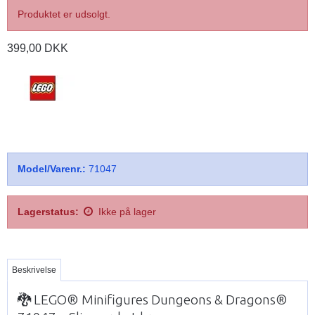
Produktet er udsolgt.
399,00 DKK
Model/Varenr.:
71047
Lagerstatus:
Ikke på lager
Beskrivelse
🐉 LEGO® Minifigures Dungeons & Dragons®