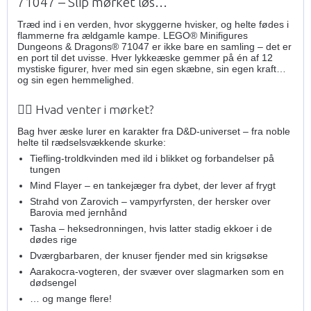
71047 – Slip mørket løs…
Træd ind i en verden, hvor skyggerne hvisker, og helte fødes i
flammerne fra ældgamle kampe. LEGO® Minifigures
Dungeons & Dragons® 71047 er ikke bare en samling – det er
en port til det uvisse. Hver lykkeæske gemmer på én af 12
mystiske figurer, hver med sin egen skæbne, sin egen kraft…
og sin egen hemmelighed.
🧟‍♂️ Hvad venter i mørket?
Bag hver æske lurer en karakter fra D&D-universet – fra noble
helte til rædselsvækkende skurke:
Tiefling-troldkvinden med ild i blikket og forbandelser på
tungen
Mind Flayer – en tankejæger fra dybet, der lever af frygt
Strahd von Zarovich – vampyrfyrsten, der hersker over
Barovia med jernhånd
Tasha – heksedronningen, hvis latter stadig ekkoer i de
dødes rige
Dværgbarbaren, der knuser fjender med sin krigsøkse
Aarakocra-vogteren, der svæver over slagmarken som en
dødsengel
… og mange flere!