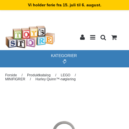
Vi holder ferie fra 15. juli til 6. august.
KATEGORIER
Forside
/
Produktkatalog
/
LEGO
/
MINIFIGRER
/
Harley Quinn™-nøglering