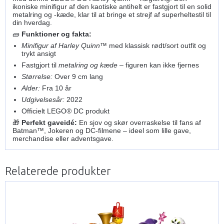
ikoniske minifigur af den kaotiske antihelt er fastgjort til en solid
metalring og -kæde, klar til at bringe et strejf af superheltestil til
din hverdag.
🧱
Funktioner og fakta:
Minifigur af Harley Quinn™
med klassisk rødt/sort outfit og
trykt ansigt
Fastgjort til
metalring og kæde
– figuren kan ikke fjernes
Størrelse:
Over 9 cm lang
Alder:
Fra 10 år
Udgivelsesår:
2022
Officielt LEGO® DC produkt
🎁
Perfekt gaveidé:
En sjov og skør overraskelse til fans af
Batman™, Jokeren og DC-filmene – ideel som lille gave,
merchandise eller adventsgave.
Relaterede produkter