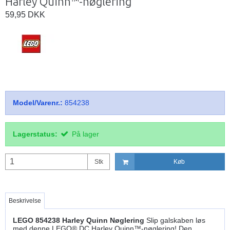
Harley Quinn™-nøglering
59,95 DKK
Model/Varenr.:
854238
Lagerstatus:
På lager
Stk
Køb
Beskrivelse
LEGO 854238 Harley Quinn Nøglering
Slip galskaben løs
med denne LEGO® DC Harley Quinn™-nøglering! Den