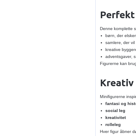
Perfekt 
Denne komplette ser
børn, der elske
samlere, der vi
kreative byggere
adventsgaver, s
Figurerne kan bruge
Kreativ 
Minifigurerne inspir
fantasi og hist
social leg
kreativitet
rolleleg
Hver figur åbner d