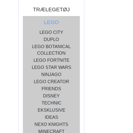
TRÆLEGETØJ
LEGO
LEGO CITY
DUPLO
LEGO BOTANICAL
COLLECTION
LEGO FORTNITE
LEGO STAR WARS
NINJAGO
LEGO CREATOR
FRIENDS
DISNEY
TECHNIC
EKSKLUSIVE
IDEAS
NEXO KNIGHTS
MINECRAFT