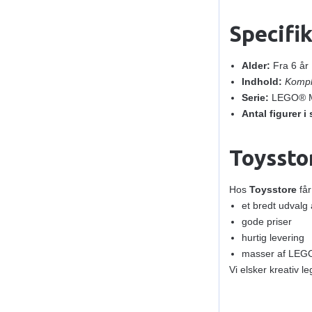
Specifi
Alder:
Fra 6 år
Indhold:
Komple
Serie:
LEGO® Mi
Antal figurer i 
Toysstor
Hos
Toysstore
får
et bredt udvalg
gode priser
hurtig levering
masser af LEGO
Vi elsker kreativ 