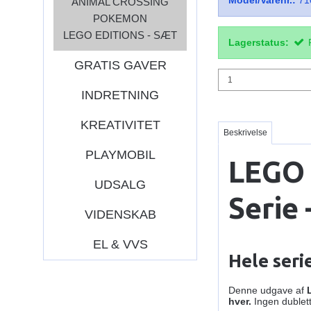
Model/Varenr.:
71
ANIMAL CROSSING
POKEMON
LEGO EDITIONS - SÆT
Lagerstatus:
GRATIS GAVER
INDRETNING
KREATIVITET
Beskrivelse
PLAYMOBIL
LEGO 
UDSALG
Serie 
VIDENSKAB
EL & VVS
Hele seri
Denne udgave af
hver.
Ingen dublett