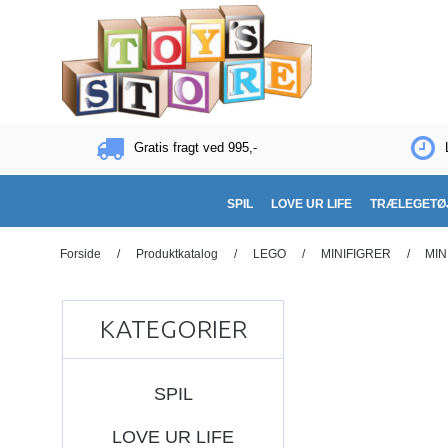
Gratis fragt ved 995,-
SPIL
LOVE UR LIFE
TRÆLEGETØ
Forside
/
Produktkatalog
/
LEGO
/
MINIFIGRER
/
MIN
KATEGORIER
SPIL
LOVE UR LIFE