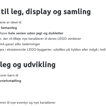
til leg, display og samling
ie er ideel til:
r
fantasileg
l have
hele serien uden jagt og dubletter
, der vil tilføje nye karakterer til deres LEGO verdener
må gaver eller belønninger
s i eksisterende LEGO‑byggerier, udstilles på hylden eller indgå i helt 
leg og udvikling
erer børn til:
oriefortælling
øren til nye eventyr og nye karakterer.