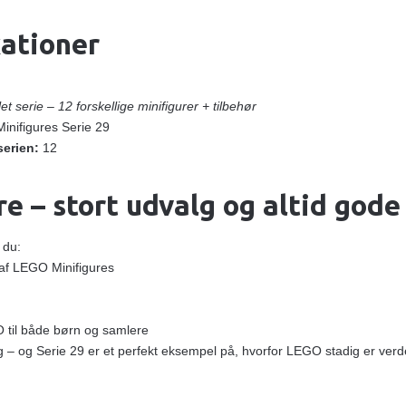
kationer
t serie – 12 forskellige minifigurer + tilbehør
nifigures Serie 29
serien:
12
e – stort udvalg og altid gode
 du:
 af LEGO Minifigures
 til både børn og samlere
leg – og Serie 29 er et perfekt eksempel på, hvorfor LEGO stadig er v