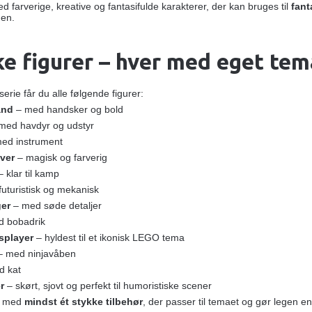
ed farverige, kreative og fantasifulde karakterer, der kan bruges til
fant
en.
ke figurer – hver med eget tem
erie får du alle følgende figurer:
and
– med handsker og bold
med havdyr og udstyr
ed instrument
ver
– magisk og farverig
 klar til kamp
futuristisk og mekanisk
er
– med søde detaljer
 bobadrik
splayer
– hyldest til et ikonisk LEGO tema
 med ninjavåben
d kat
r
– skørt, sjovt og perfekt til humoristiske scener
r med
mindst ét stykke tilbehør
, der passer til temaet og gør legen 