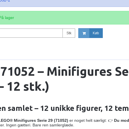
052-1
På lager
Stk
Køb
71052 – Minifigures Se
– 12 stk.)
en samlet – 12 unikke figurer, 12 tem
LEGO® Minifigures Serie 29 (71052)
er noget helt særligt: 👉
Du modt
er. Ingen gætteri. Bare ren samlerglæde.