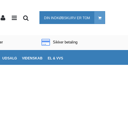
DIN INDKØBSKURV ER TOM
er
Sikker betaling
UDSALG
VIDENSKAB
EL & VVS