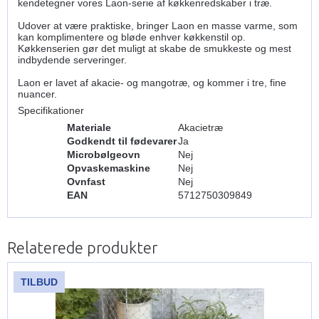
kendetegner vores Laon-serie af køkkenredskaber i træ.
Udover at være praktiske, bringer Laon en masse varme, som
kan komplimentere og bløde enhver køkkenstil op.
Køkkenserien gør det muligt at skabe de smukkeste og mest
indbydende serveringer.
Laon er lavet af akacie- og mangotræ, og kommer i tre, fine
nuancer.
Specifikationer
Materiale
Akacietræ
Godkendt til fødevarer
Ja
Microbølgeovn
Nej
Opvaskemaskine
Nej
Ovnfast
Nej
EAN
5712750309849
Relaterede produkter
TILBUD