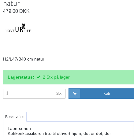
natur
479,00 DKK
H2/L47/B40 cm natur
Lagerstatus:
2
Stk
på lager
Stk
Køb
Beskrivelse
Laon-serien
Køkkenklassikere i træ til ethvert hjem, det er det, der