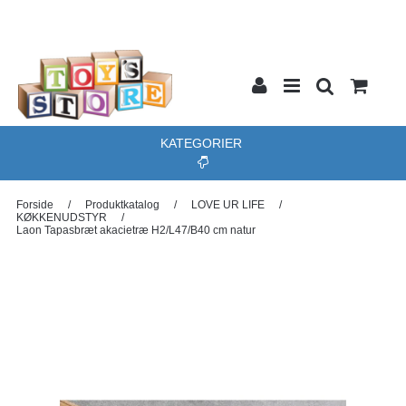
KATEGORIER
Forside
/
Produktkatalog
/
LOVE UR LIFE
/
KØKKENUDSTYR
/
Laon Tapasbræt akacietræ H2/L47/B40 cm natur