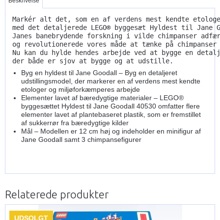
Beskrivelse
Markér alt det, som en af verdens mest kendte etolog
med det detaljerede LEGO® byggesæt Hyldest til Jane 
Janes banebrydende forskning i vilde chimpanser adfæ
og revolutionerede vores måde at tænke på chimpanser
Nu kan du hylde hendes arbejde ved at bygge en detal
der både er sjov at bygge og at udstille.
Byg en hyldest til Jane Goodall – Byg en detaljeret
udstillingsmodel, der markerer en af verdens mest kendte
etologer og miljøforkæmperes arbejde
Elementer lavet af bæredygtige materialer – LEGO®
byggesættet Hyldest til Jane Goodall 40530 omfatter flere
elementer lavet af plantebaseret plastik, som er fremstillet
af sukkerrør fra bæredygtige kilder
Mål – Modellen er 12 cm høj og indeholder en minifigur af
Jane Goodall samt 3 chimpansefigurer
Relaterede produkter
UDSOLGT